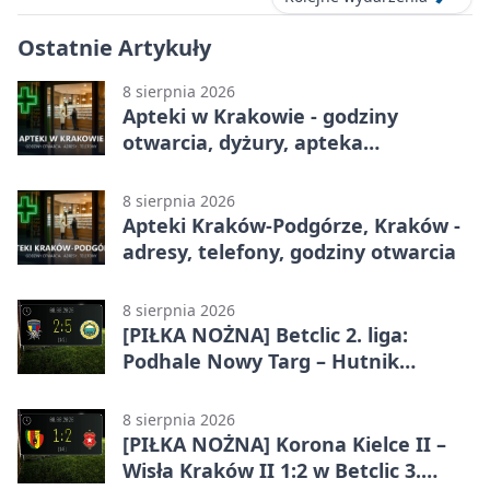
Ostatnie Artykuły
8 sierpnia 2026
Apteki w Krakowie - godziny
otwarcia, dyżury, apteka
całodobowa
8 sierpnia 2026
Apteki Kraków-Podgórze, Kraków -
adresy, telefony, godziny otwarcia
8 sierpnia 2026
[PIŁKA NOŻNA] Betclic 2. liga:
Podhale Nowy Targ – Hutnik
Kraków 2:5. Krakowianie z
efektownym zwycięstwem
8 sierpnia 2026
[PIŁKA NOŻNA] Korona Kielce II –
Wisła Kraków II 1:2 w Betclic 3.