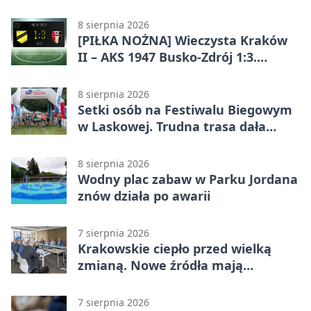
Lidze Grupa 4 (Grupa IV). Wisła
odwróciła losy meczu
8 sierpnia 2026
[PIŁKA NOŻNA] Wieczysta Kraków
II – AKS 1947 Busko-Zdrój 1:3.
Goście zabrali punkty w Betclic 3.
Liga Grupa 4 (Grupa IV)
8 sierpnia 2026
Setki osób na Festiwalu Biegowym
w Laskowej. Trudna trasa dała
zawodnikom w kość
8 sierpnia 2026
Wodny plac zabaw w Parku Jordana
znów działa po awarii
7 sierpnia 2026
Krakowskie ciepło przed wielką
zmianą. Nowe źródła mają
ustabilizować ceny
7 sierpnia 2026