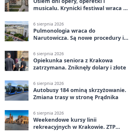
Osiem dni opery, operetki i
musicalu. Krynicki festiwal wraca z
rozmachem
6 sierpnia 2026
Pulmonologia wraca do
Narutowicza. Są nowe procedury i
15 łóżek
6 sierpnia 2026
Opiekunka seniora z Krakowa
zatrzymana. Zniknęły dolary i złote
6 sierpnia 2026
Autobusy 184 ominą skrzyżowanie.
Zmiana trasy w stronę Prądnika
6 sierpnia 2026
Weekendowe kursy linii
rekreacyjnych w Krakowie. ZTP