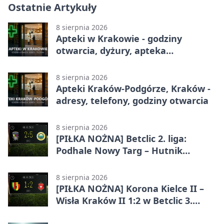
Ostatnie Artykuły
8 sierpnia 2026
Apteki w Krakowie - godziny
otwarcia, dyżury, apteka
całodobowa
8 sierpnia 2026
Apteki Kraków-Podgórze, Kraków -
adresy, telefony, godziny otwarcia
8 sierpnia 2026
[PIŁKA NOŻNA] Betclic 2. liga:
Podhale Nowy Targ – Hutnik
Kraków 2:5. Krakowianie z
efektownym zwycięstwem
8 sierpnia 2026
[PIŁKA NOŻNA] Korona Kielce II –
Wisła Kraków II 1:2 w Betclic 3.
Lidze Grupa 4 (Grupa IV). Wisła