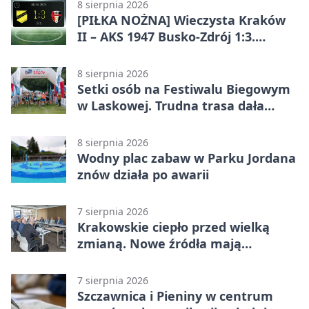
odwróciła losy meczu
8 sierpnia 2026
[PIŁKA NOŻNA] Wieczysta Kraków
II – AKS 1947 Busko-Zdrój 1:3.
Goście zabrali punkty w Betclic 3.
Liga Grupa 4 (Grupa IV)
8 sierpnia 2026
Setki osób na Festiwalu Biegowym
w Laskowej. Trudna trasa dała
zawodnikom w kość
8 sierpnia 2026
Wodny plac zabaw w Parku Jordana
znów działa po awarii
7 sierpnia 2026
Krakowskie ciepło przed wielką
zmianą. Nowe źródła mają
ustabilizować ceny
7 sierpnia 2026
Szczawnica i Pieniny w centrum