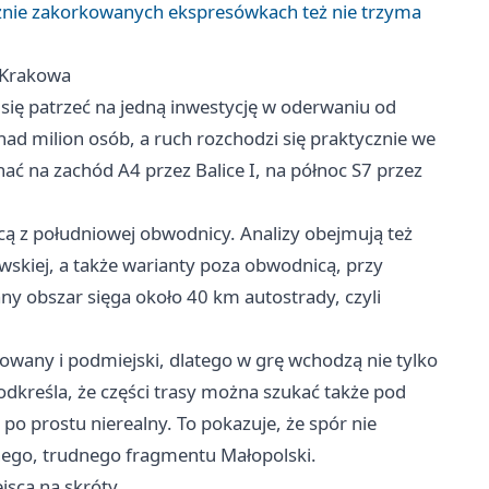
ecznie zakorkowanych ekspresówkach też nie trzyma
 Krakowa
się patrzeć na jedną inwestycję w oderwaniu od
nad milion osób, a ruch rozchodzi się praktycznie we
ać na zachód A4 przez Balice I, na północ S7 przez
ącą z południowej obwodnicy. Analizy obejmują też
wskiej, a także warianty poza obwodnicą, przy
ny obszar sięga około 40 km autostrady, czyli
owany i podmiejski, dlatego w grę wchodzą nie tylko
kreśla, że części trasy można szukać także pod
po prostu nierealny. To pokazuje, że spór nie
tnego, trudnego fragmentu Małopolski.
ejsca na skróty