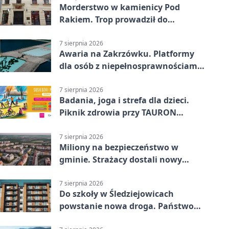
Morderstwo w kamienicy Pod
Rakiem. Trop prowadził do
szanowanej rodziny
7 sierpnia 2026
Awaria na Zakrzówku. Platformy
dla osób z niepełnosprawnościami
wyłączone
7 sierpnia 2026
Badania, joga i strefa dla dzieci.
Piknik zdrowia przy TAURON
Arenie
7 sierpnia 2026
Miliony na bezpieczeństwo w
gminie. Strażacy dostali nowy
sprzęt
7 sierpnia 2026
Do szkoły w Śledziejowicach
powstanie nowa droga. Państwo
dało ponad 1,6 mln zł