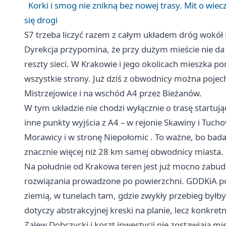
Korki i smog nie znikną bez nowej trasy. Mit o wi
się drogi
S7 trzeba liczyć razem z całym układem dróg wokół
Dyrekcja przypomina, że przy dużym mieście nie da 
reszty sieci. W Krakowie i jego okolicach mieszka po
wszystkie strony. Już dziś z obwodnicy można pojech
Mistrzejowice i na wschód A4 przez Bieżanów.
W tym układzie nie chodzi wyłącznie o trasę startuj
inne punkty wyjścia z A4 – w rejonie
Skawiny
i Tucho
Morawicy i w stronę
Niepołomic
. To ważne, bo bada
znacznie więcej niż 28 km samej obwodnicy miasta.
Na południe od Krakowa teren jest już mocno zabud
rozwiązania prowadzone po powierzchni. GDDKiA pod
ziemią, w tunelach tam, gdzie zwykły przebieg byłby 
dotyczy abstrakcyjnej kreski na planie, lecz konkre
Zalew Dobczycki i koszt inwestycji nie zostawiają mi