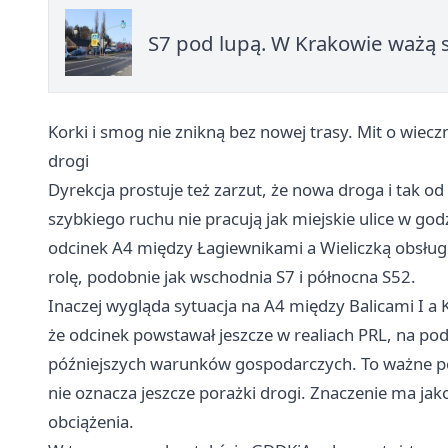
S7 pod lupą. W Krakowie ważą 
Korki i smog nie znikną bez nowej trasy. Mit o wie
drogi
Dyrekcja prostuje też zarzut, że nowa droga i tak od
szybkiego ruchu nie pracują jak miejskie ulice w go
odcinek A4 między Łagiewnikami a Wieliczką obsługuj
rolę, podobnie jak wschodnia S7 i północna S52.
Inaczej wygląda sytuacja na A4 między Balicami I 
że odcinek powstawał jeszcze w realiach PRL, na po
późniejszych warunków gospodarczych. To ważne po
nie oznacza jeszcze porażki drogi. Znaczenie ma ja
obciążenia.