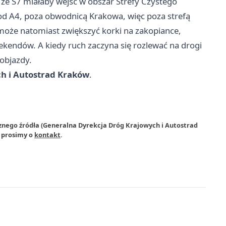
e S7 miałaby wejść w obszar Strefy Czystego
 od A4, poza obwodnicą Krakowa, więc poza strefą
oże natomiast zwiększyć korki na zakopiance,
ekendów. A kiedy ruch zaczyna się rozlewać na drogi
 objazdy.
h i Autostrad Kraków
.
znego źródła (Generalna Dyrekcja Dróg Krajowych i Autostrad
a prosimy o
kontakt
.