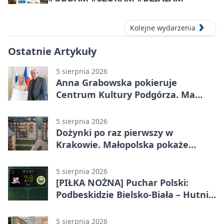
Kolejne wydarzenia
Ostatnie Artykuły
5 sierpnia 2026
Anna Grabowska pokieruje
Centrum Kultury Podgórza. Ma
plan na rozwój instytucji
5 sierpnia 2026
Dożynki po raz pierwszy w
Krakowie. Małopolska pokaże
swoje tradycje
5 sierpnia 2026
[PIŁKA NOŻNA] Puchar Polski:
Podbeskidzie Bielsko-Biała – Hutnik
Kraków 2:0. Dwa ciosy po przerwie
w Dankowicach
5 sierpnia 2026