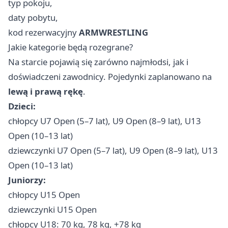
typ pokoju,
daty pobytu,
kod rezerwacyjny
ARMWRESTLING
Jakie kategorie będą rozegrane?
Na starcie pojawią się zarówno najmłodsi, jak i
doświadczeni zawodnicy. Pojedynki zaplanowano na
lewą i prawą rękę
.
Dzieci:
chłopcy U7 Open (5–7 lat), U9 Open (8–9 lat), U13
Open (10–13 lat)
dziewczynki U7 Open (5–7 lat), U9 Open (8–9 lat), U13
Open (10–13 lat)
Juniorzy:
chłopcy U15 Open
dziewczynki U15 Open
chłopcy U18: 70 kg, 78 kg, +78 kg