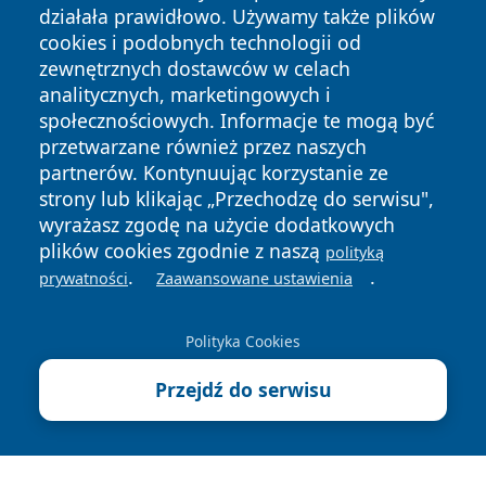
działała prawidłowo. Używamy także plików
cookies i podobnych technologii od
zewnętrznych dostawców w celach
analitycznych, marketingowych i
Copyright © 2026 faktykrakowa.pl Wszystkie prawa
społecznościowych. Informacje te mogą być
zastrzeżone.
przetwarzane również przez naszych
partnerów. Kontynuując korzystanie ze
strony lub klikając „Przechodzę do serwisu",
Polityka
Polityka
News
Autorzy
wyrażasz zgodę na użycie dodatkowych
Prywatności
Cookies
plików cookies zgodnie z naszą
polityką
.
.
prywatności
Zaawansowane ustawienia
Polityka Cookies
Przejdź do serwisu