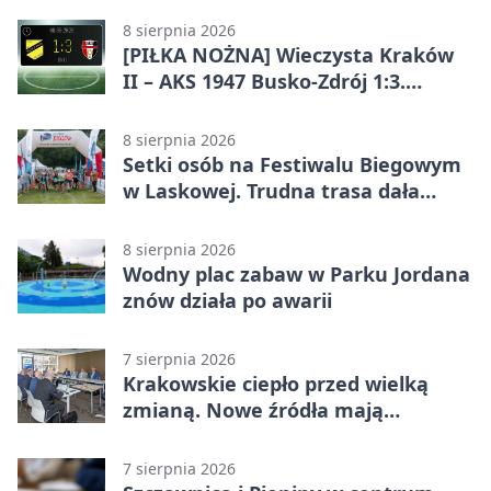
odwróciła losy meczu
8 sierpnia 2026
[PIŁKA NOŻNA] Wieczysta Kraków
II – AKS 1947 Busko-Zdrój 1:3.
Goście zabrali punkty w Betclic 3.
Liga Grupa 4 (Grupa IV)
8 sierpnia 2026
Setki osób na Festiwalu Biegowym
w Laskowej. Trudna trasa dała
zawodnikom w kość
8 sierpnia 2026
Wodny plac zabaw w Parku Jordana
znów działa po awarii
7 sierpnia 2026
Krakowskie ciepło przed wielką
zmianą. Nowe źródła mają
ustabilizować ceny
7 sierpnia 2026