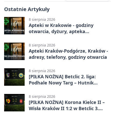
Ostatnie Artykuły
8 sierpnia 2026
Apteki w Krakowie - godziny
otwarcia, dyżury, apteka
całodobowa
8 sierpnia 2026
Apteki Kraków-Podgórze, Kraków -
adresy, telefony, godziny otwarcia
8 sierpnia 2026
[PIŁKA NOŻNA] Betclic 2. liga:
Podhale Nowy Targ – Hutnik
Kraków 2:5. Krakowianie z
efektownym zwycięstwem
8 sierpnia 2026
[PIŁKA NOŻNA] Korona Kielce II –
Wisła Kraków II 1:2 w Betclic 3.
Lidze Grupa 4 (Grupa IV). Wisła