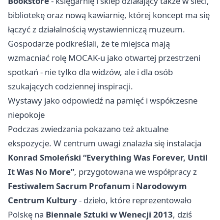
Bookstore
- księgarnię i sklep działający także w sieci,
bibliotekę oraz nową kawiarnię, której koncept ma się
łączyć z działalnością wystawienniczą muzeum.
Gospodarze podkreślali, że te miejsca mają
wzmacniać rolę MOCAK-u jako otwartej przestrzeni
spotkań - nie tylko dla widzów, ale i dla osób
szukających codziennej inspiracji.
Wystawy jako odpowiedź na pamięć i współczesne
niepokoje
Podczas zwiedzania pokazano też aktualne
ekspozycje. W centrum uwagi znalazła się instalacja
Konrad Smoleński “Everything Was Forever, Until
It Was No More”
, przygotowana we współpracy z
Festiwalem Sacrum Profanum
i
Narodowym
Centrum Kultury
- dzieło, które reprezentowało
Polskę na
Biennale Sztuki w Wenecji 2013
, dziś