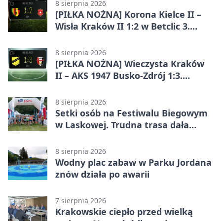
efektownym zwycięstwem
8 sierpnia 2026
[PIŁKA NOŻNA] Korona Kielce II –
Wisła Kraków II 1:2 w Betclic 3.
Lidze Grupa 4 (Grupa IV). Wisła
odwróciła losy meczu
8 sierpnia 2026
[PIŁKA NOŻNA] Wieczysta Kraków
II – AKS 1947 Busko-Zdrój 1:3.
Goście zabrali punkty w Betclic 3.
Liga Grupa 4 (Grupa IV)
8 sierpnia 2026
Setki osób na Festiwalu Biegowym
w Laskowej. Trudna trasa dała
zawodnikom w kość
8 sierpnia 2026
Wodny plac zabaw w Parku Jordana
znów działa po awarii
7 sierpnia 2026
Krakowskie ciepło przed wielką