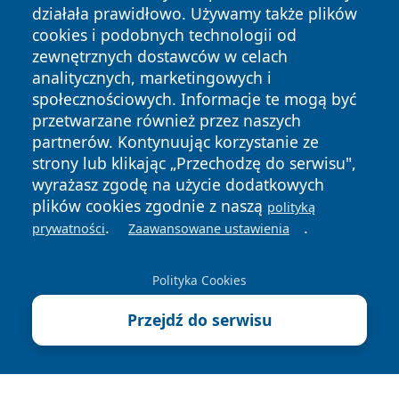
działała prawidłowo. Używamy także plików
cookies i podobnych technologii od
zewnętrznych dostawców w celach
analitycznych, marketingowych i
społecznościowych. Informacje te mogą być
przetwarzane również przez naszych
Copyright © 2026 faktykrakowa.pl Wszystkie prawa
partnerów. Kontynuując korzystanie ze
zastrzeżone.
strony lub klikając „Przechodzę do serwisu",
wyrażasz zgodę na użycie dodatkowych
plików cookies zgodnie z naszą
polityką
Polityka
Polityka
News
Autorzy
.
.
prywatności
Zaawansowane ustawienia
Prywatności
Cookies
Polityka Cookies
Przejdź do serwisu