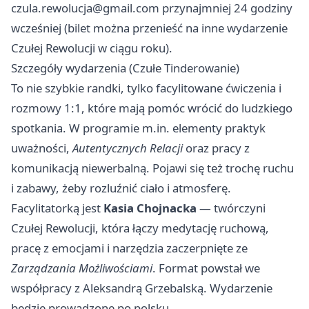
czula.rewolucja@gmail.com
przynajmniej 24 godziny
wcześniej (bilet można przenieść na inne wydarzenie
Czułej Rewolucji w ciągu roku).
Szczegóły wydarzenia (Czułe Tinderowanie)
To nie szybkie randki, tylko facylitowane ćwiczenia i
rozmowy 1:1, które mają pomóc wrócić do ludzkiego
spotkania. W programie m.in. elementy praktyk
uważności,
Autentycznych Relacji
oraz pracy z
komunikacją niewerbalną. Pojawi się też trochę ruchu
i zabawy, żeby rozluźnić ciało i atmosferę.
Facylitatorką jest
Kasia Chojnacka
— twórczyni
Czułej Rewolucji, która łączy medytację ruchową,
pracę z emocjami i narzędzia zaczerpnięte ze
Zarządzania Możliwościami
. Format powstał we
współpracy z Aleksandrą Grzebalską. Wydarzenie
będzie prowadzone po polsku.