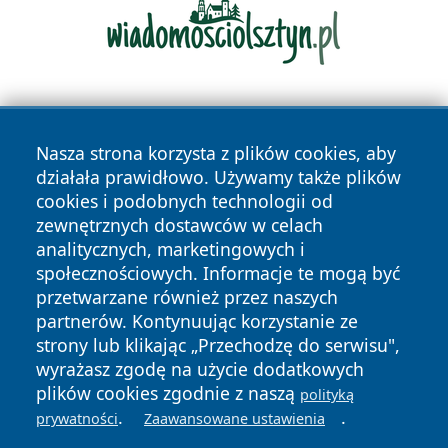
Nasza strona korzysta z plików cookies, aby
działała prawidłowo. Używamy także plików
cookies i podobnych technologii od
zewnętrznych dostawców w celach
Copyright © 2026 faktykrakowa.pl Wszystkie prawa
analitycznych, marketingowych i
zastrzeżone.
społecznościowych. Informacje te mogą być
przetwarzane również przez naszych
partnerów. Kontynuując korzystanie ze
Polityka
Polityka
News
Autorzy
strony lub klikając „Przechodzę do serwisu",
Prywatności
Cookies
wyrażasz zgodę na użycie dodatkowych
plików cookies zgodnie z naszą
polityką
.
.
prywatności
Zaawansowane ustawienia