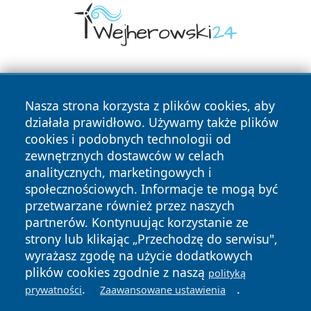
Nasza strona korzysta z plików cookies, aby
działała prawidłowo. Używamy także plików
cookies i podobnych technologii od
zewnętrznych dostawców w celach
Copyright © 2026 faktykrakowa.pl Wszystkie prawa
analitycznych, marketingowych i
zastrzeżone.
społecznościowych. Informacje te mogą być
przetwarzane również przez naszych
partnerów. Kontynuując korzystanie ze
Polityka
Polityka
News
Autorzy
strony lub klikając „Przechodzę do serwisu",
Prywatności
Cookies
wyrażasz zgodę na użycie dodatkowych
plików cookies zgodnie z naszą
polityką
.
.
prywatności
Zaawansowane ustawienia