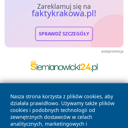
Zareklamuj się na
faktykrakowa.pl!
SPRAWDŹ SZCZEGÓŁY
autopromocja
Nasza strona korzysta z plików cookies, aby
działała prawidłowo. Używamy także plików
cookies i podobnych technologii od
zewnętrznych dostawców w celach
Copyright © 2026 faktykrakowa.pl Wszystkie prawa
analitycznych, marketingowych i
zastrzeżone.