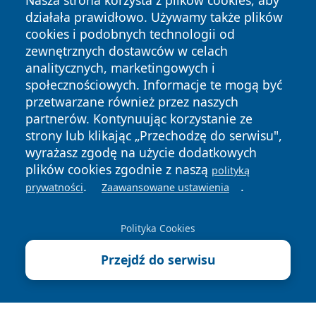
Nasza strona korzysta z plików cookies, aby
działała prawidłowo. Używamy także plików
cookies i podobnych technologii od
zewnętrznych dostawców w celach
analitycznych, marketingowych i
Copyright © 2026 faktykrakowa.pl Wszystkie prawa
społecznościowych. Informacje te mogą być
zastrzeżone.
przetwarzane również przez naszych
partnerów. Kontynuując korzystanie ze
strony lub klikając „Przechodzę do serwisu",
Polityka
Polityka
News
Autorzy
wyrażasz zgodę na użycie dodatkowych
Prywatności
Cookies
plików cookies zgodnie z naszą
polityką
.
.
prywatności
Zaawansowane ustawienia
Polityka Cookies
Przejdź do serwisu