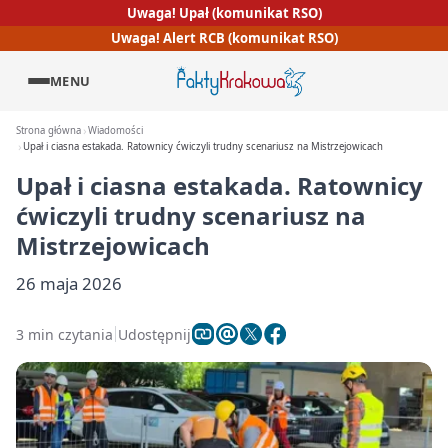
Uwaga! Upał (komunikat RSO)
Uwaga! Alert RCB (komunikat RSO)
MENU
Strona główna
Wiadomości
Upał i ciasna estakada. Ratownicy ćwiczyli trudny scenariusz na Mistrzejowicach
Upał i ciasna estakada. Ratownicy
ćwiczyli trudny scenariusz na
Mistrzejowicach
26 maja 2026
3 min czytania
Udostępnij