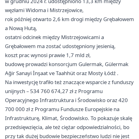
w grudniu 2024 r. udostępniono 13,3 km między
węzłami Widoma i Mistrzejowice,
rok później otwarto 2,6 km drogi między Grębałowem
a Nową Hutą,
ostatni odcinek między Mistrzejowicami a
Grębałowem ma zostać udostępniony jesienią,
koszt prac wynosi prawie 1,7 mld zł,
budowę prowadzi konsorcjum Gulermak, Gülermak
Ağir Sanayi İnşaat ve Taahhüt oraz Mosty
Łódź
.
Na inwestycję trafiło też znaczące wsparcie z funduszy
unijnych – 534 760 674,27 zł z Programu
Operacyjnego Infrastruktura i Środowisko oraz 420
700 000 zł z Programu Fundusze Europejskie na
Infrastrukturę, Klimat, Środowisko. To pokazuje skalę
przedsięwzięcia, ale też ciężar odpowiedzialności, bo
przy tak dużej budowie bezpieczeństwo ludzi nie jest