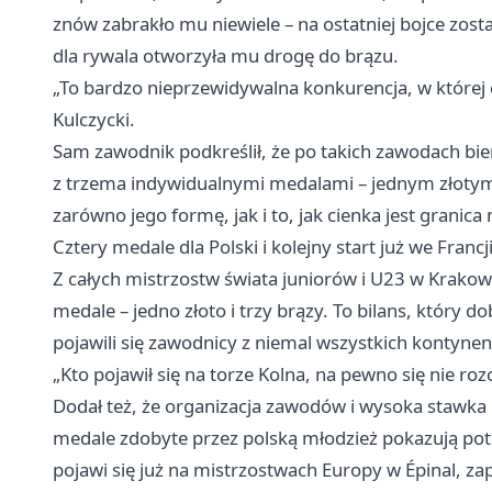
znów zabrakło mu niewiele – na ostatniej bojce zost
dla rywala otworzyła mu drogę do brązu.
„To bardzo nieprzewidywalna konkurencja, w której
Kulczycki.
Sam zawodnik podkreślił, że po takich zawodach bi
z trzema indywidualnymi medalami – jednym złotym
zarówno jego formę, jak i to, jak cienka jest grani
Cztery medale dla Polski i kolejny start już we Francj
Z całych mistrzostw świata juniorów i U23 w Krakowi
medale – jedno złoto i trzy brązy. To bilans, który d
pojawili się zawodnicy z niemal wszystkich kontyne
„Kto pojawił się na torze Kolna, na pewno się nie ro
Dodał też, że organizacja zawodów i wysoka stawka
medale zdobyte przez polską młodzież pokazują poten
pojawi się już na mistrzostwach Europy w Épinal, z