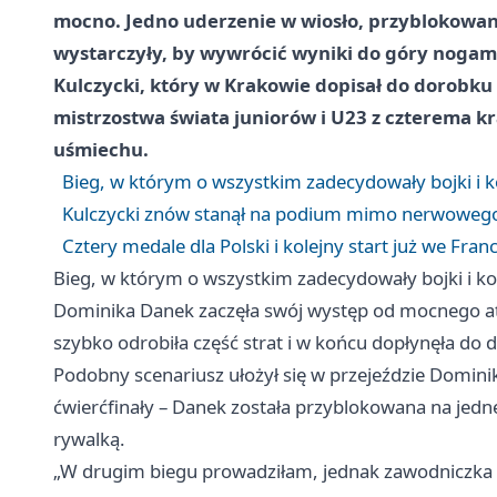
mocno. Jedno uderzenie w wiosło, przyblokowani
wystarczyły, by wywrócić wyniki do góry nogami
Kulczycki, który w Krakowie dopisał do dorobku
mistrzostwa świata juniorów i U23 z czterema k
uśmiechu.
Bieg, w którym o wszystkim zadecydowały bojki i 
Kulczycki znów stanął na podium mimo nerwowego
Cztery medale dla Polski i kolejny start już we Franc
Bieg, w którym o wszystkim zadecydowały bojki i k
Dominika Danek zaczęła swój występ od mocnego ata
szybko odrobiła część strat i w końcu dopłynęła do d
Podobny scenariusz ułożył się w przejeździe Dominik
ćwierćfinały – Danek została przyblokowana na jednej
rywalką.
„W drugim biegu prowadziłam, jednak zawodniczka 