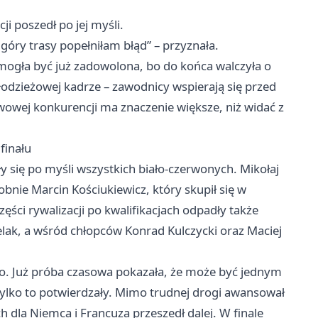
ji poszedł po jej myśli.
 góry trasy popełniłam błąd” – przyznała.
mogła być już zadowolona, bo do końca walczyła o
odzieżowej kadrze – zawodnicy wspierają się przed
wowej konkurencji ma znaczenie większe, niż widać z
finału
y się po myśli wszystkich biało-czerwonych. Mikołaj
obnie Marcin Kościukiewicz, który skupił się w
zęści rywalizacji po kwalifikacjach odpadły także
elak, a wśród chłopców Konrad Kulczycki oraz Maciej
go. Już próba czasowa pokazała, że może być jednym
tylko to potwierdzały. Mimo trudnej drogi awansował
ch dla Niemca i Francuza przeszedł dalej. W finale