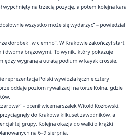
ał wypchnięty na trzecią pozycję, a potem kolejna kara
 dosłownie wszystko może się wydarzyć” – powiedział
erze dorobek „w ciemno”. W Krakowie zakończył start
 i dwoma brązowymi. To wynik, który pokazuje
ca między wygraną a utratą podium w kayak crossie.
i
e reprezentacja Polski wywiozła łącznie cztery
obrze oddaje poziom rywalizacji na torze Kolna, gdzie
ntów.
zczarował” – ocenił wicemarszałek Witold Kozłowski.
 przyciągnęły do Krakowa kilkuset zawodników, a
cjał tej grupy. Kolejna okazja do walki o krążki
aplanowanych na 6–9 sierpnia.