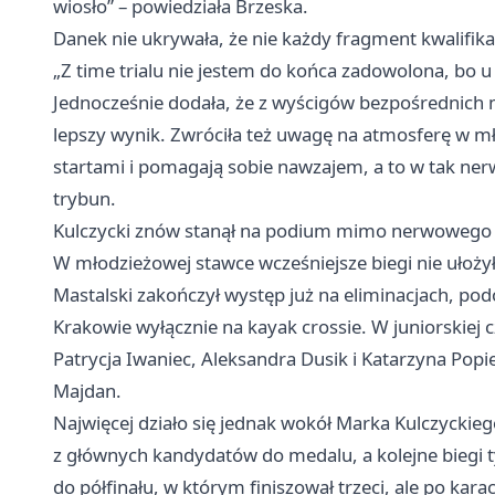
wiosło” – powiedziała Brzeska.
Danek nie ukrywała, że nie każdy fragment kwalifikac
„Z time trialu nie jestem do końca zadowolona, bo u
Jednocześnie dodała, że z wyścigów bezpośrednich 
lepszy wynik. Zwróciła też uwagę na atmosferę w mł
startami i pomagają sobie nawzajem, a to w tak ner
trybun.
Kulczycki znów stanął na podium mimo nerwowego 
W młodzieżowej stawce wcześniejsze biegi nie ułożył
Mastalski zakończył występ już na eliminacjach, pod
Krakowie wyłącznie na kayak crossie. W juniorskiej c
Patrycja Iwaniec, Aleksandra Dusik i Katarzyna Popi
Majdan.
Najwięcej działo się jednak wokół Marka Kulczyckie
z głównych kandydatów do medalu, a kolejne biegi 
do półfinału, w którym finiszował trzeci, ale po kara