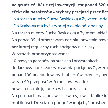
na grudzień. W tle tej inwestycji jest ponad 52
efekt dla pasażerów – szybszy przejazd przez B
Na torach między Suchą Beskidzką a Żywcem wida
Do Krakowa ma być szybciej o około pół godziny
Na torach między Suchą Beskidzką a Żywcem widać
Na ponad 35-kilometrowym odcinku powstało nowe to
bez której regularny ruch pociągów nie ruszy.
W ramach prac przygotowano:
10 nowych peronów na stacjach i przystankach,
dodatkowy punkt zatrzymywania pociągów
Żywiec
A
ponad 100 przebudowanych obiektów inżynieryjnyc
w tym 90 przepustów, 9 mostów i wiadukt,
nową konstrukcję tunelu w Lachowicach.
Na peronach mają pojawić się wiaty, ławki, tablice i
mobilności. Dojścia do pociągów mają być prostsze 