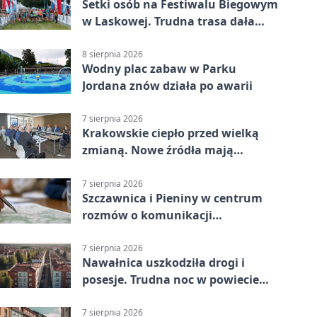
Setki osób na Festiwalu Biegowym
w Laskowej. Trudna trasa dała
zawodnikom w kość
8 sierpnia 2026
Wodny plac zabaw w Parku
Jordana znów działa po awarii
7 sierpnia 2026
Krakowskie ciepło przed wielką
zmianą. Nowe źródła mają
ustabilizować ceny
7 sierpnia 2026
Szczawnica i Pieniny w centrum
rozmów o komunikacji
południowej Małopolski
7 sierpnia 2026
Nawałnica uszkodziła drogi i
posesje. Trudna noc w powiecie
tarnowskim
7 sierpnia 2026