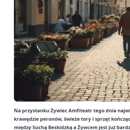
Na przystanku Żywiec Amfiteatr tego dnia najwi
krawędzie peronów, świeże tory i sprzęt kończący
między Suchą Beskidzką a Żywcem jest już bardz