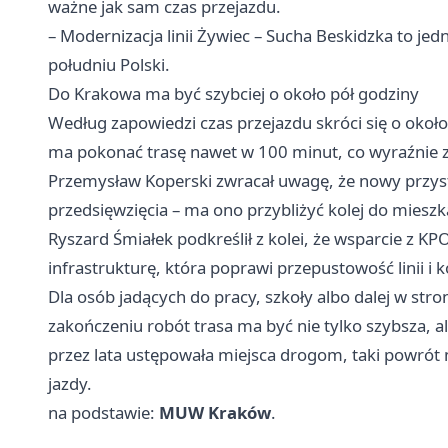
ważne jak sam czas przejazdu.
– Modernizacja linii Żywiec – Sucha Beskidzka to jed
południu Polski.
Do Krakowa ma być szybciej o około pół godziny
Według zapowiedzi czas przejazdu skróci się o okoł
ma pokonać trasę nawet w 100 minut, co wyraźnie zmi
Przemysław Koperski zwracał uwagę, że nowy przys
przedsięwzięcia – ma ono przybliżyć kolej do miesz
Ryszard Śmiałek podkreślił z kolei, że wsparcie z 
infrastrukturę, która poprawi przepustowość linii i
Dla osób jadących do pracy, szkoły albo dalej w str
zakończeniu robót trasa ma być nie tylko szybsza, al
przez lata ustępowała miejsca drogom, taki powrót
jazdy.
na podstawie:
MUW Kraków
.