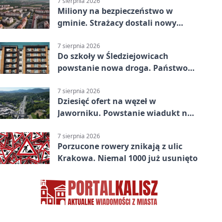
7 sierpnia 2026
Miliony na bezpieczeństwo w
gminie. Strażacy dostali nowy
sprzęt
7 sierpnia 2026
Do szkoły w Śledziejowicach
powstanie nowa droga. Państwo
dało ponad 1,6 mln zł
7 sierpnia 2026
Dziesięć ofert na węzeł w
Jaworniku. Powstanie wiadukt nad
zakopianką
7 sierpnia 2026
Porzucone rowery znikają z ulic
Krakowa. Niemal 1000 już usunięto