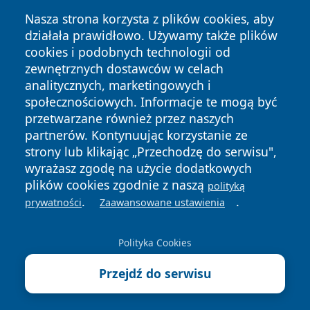
Nasza strona korzysta z plików cookies, aby
działała prawidłowo. Używamy także plików
cookies i podobnych technologii od
zewnętrznych dostawców w celach
Copyright © 2026 faktykrakowa.pl Wszystkie prawa
analitycznych, marketingowych i
zastrzeżone.
społecznościowych. Informacje te mogą być
przetwarzane również przez naszych
partnerów. Kontynuując korzystanie ze
Polityka
Polityka
News
Autorzy
strony lub klikając „Przechodzę do serwisu",
Prywatności
Cookies
wyrażasz zgodę na użycie dodatkowych
plików cookies zgodnie z naszą
polityką
.
.
prywatności
Zaawansowane ustawienia
Polityka Cookies
Przejdź do serwisu