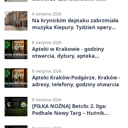
sprawdzą serwisanci
9 sierpnia 2026
Na krynickim deptaku zabrzmiała
muzyka Kiepury. Tydzień opery
przed publicznością
8 sierpnia 2026
Apteki w Krakowie - godziny
otwarcia, dyżury, apteka
całodobowa
8 sierpnia 2026
Apteki Kraków-Podgórze, Kraków -
adresy, telefony, godziny otwarcia
8 sierpnia 2026
[PIŁKA NOŻNA] Betclic 2. liga:
Podhale Nowy Targ – Hutnik
Kraków 2:5. Krakowianie z
efektownym zwycięstwem