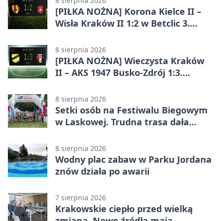
8 sierpnia 2026
[PIŁKA NOŻNA] Korona Kielce II –
Wisła Kraków II 1:2 w Betclic 3.
Lidze Grupa 4 (Grupa IV). Wisła
odwróciła losy meczu
8 sierpnia 2026
[PIŁKA NOŻNA] Wieczysta Kraków
II – AKS 1947 Busko-Zdrój 1:3.
Goście zabrali punkty w Betclic 3.
Liga Grupa 4 (Grupa IV)
8 sierpnia 2026
Setki osób na Festiwalu Biegowym
w Laskowej. Trudna trasa dała
zawodnikom w kość
8 sierpnia 2026
Wodny plac zabaw w Parku Jordana
znów działa po awarii
7 sierpnia 2026
Krakowskie ciepło przed wielką
zmianą. Nowe źródła mają