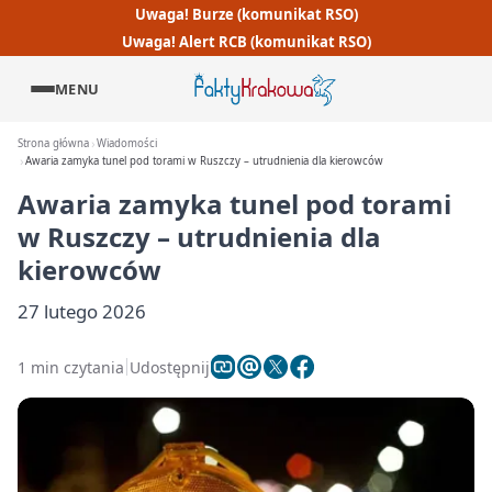
Uwaga! Burze (komunikat RSO)
Uwaga! Alert RCB (komunikat RSO)
MENU
Strona główna
Wiadomości
Awaria zamyka tunel pod torami w Ruszczy – utrudnienia dla kierowców
Awaria zamyka tunel pod torami
w Ruszczy – utrudnienia dla
kierowców
27 lutego 2026
1 min czytania
Udostępnij