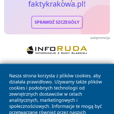
faktykrakowa.pl!
SPRAWDŹ SZCZEGÓŁY
autopromocja
Nasza strona korzysta z plików cookies, aby
działała prawidłowo. Używamy także plików
cookies i podobnych technologii od
zewnętrznych dostawców w celach
Copyright © 2026 faktykrakowa.pl Wszystkie prawa
analitycznych, marketingowych i
zastrzeżone.
społecznościowych. Informacje te mogą być
przetwarzane również przez naszych