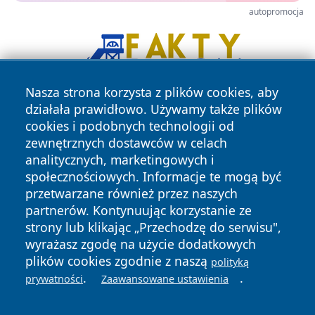
autopromocja
Nasza strona korzysta z plików cookies, aby
działała prawidłowo. Używamy także plików
cookies i podobnych technologii od
zewnętrznych dostawców w celach
analitycznych, marketingowych i
społecznościowych. Informacje te mogą być
przetwarzane również przez naszych
Copyright © 2026 faktykrakowa.pl Wszystkie prawa
partnerów. Kontynuując korzystanie ze
zastrzeżone.
strony lub klikając „Przechodzę do serwisu",
wyrażasz zgodę na użycie dodatkowych
plików cookies zgodnie z naszą
Polityka
Polityka
polityką
News
Autorzy
.
.
Prywatności
Cookies
prywatności
Zaawansowane ustawienia