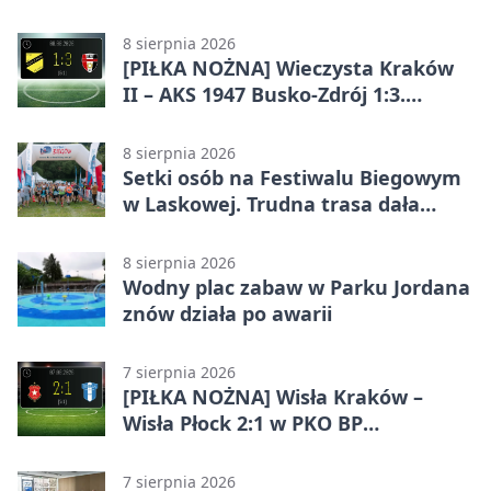
Lidze Grupa 4 (Grupa IV). Wisła
odwróciła losy meczu
8 sierpnia 2026
[PIŁKA NOŻNA] Wieczysta Kraków
II – AKS 1947 Busko-Zdrój 1:3.
Goście zabrali punkty w Betclic 3.
Liga Grupa 4 (Grupa IV)
8 sierpnia 2026
Setki osób na Festiwalu Biegowym
w Laskowej. Trudna trasa dała
zawodnikom w kość
8 sierpnia 2026
Wodny plac zabaw w Parku Jordana
znów działa po awarii
7 sierpnia 2026
[PIŁKA NOŻNA] Wisła Kraków –
Wisła Płock 2:1 w PKO BP
Ekstraklasie. Krakowianie z
ważnymi punktami
7 sierpnia 2026