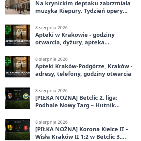
Na krynickim deptaku zabrzmiała
muzyka Kiepury. Tydzień opery
przed publicznością
8 sierpnia 2026
Apteki w Krakowie - godziny
otwarcia, dyżury, apteka
całodobowa
8 sierpnia 2026
Apteki Kraków-Podgórze, Kraków -
adresy, telefony, godziny otwarcia
8 sierpnia 2026
[PIŁKA NOŻNA] Betclic 2. liga:
Podhale Nowy Targ – Hutnik
Kraków 2:5. Krakowianie z
efektownym zwycięstwem
8 sierpnia 2026
[PIŁKA NOŻNA] Korona Kielce II –
Wisła Kraków II 1:2 w Betclic 3.