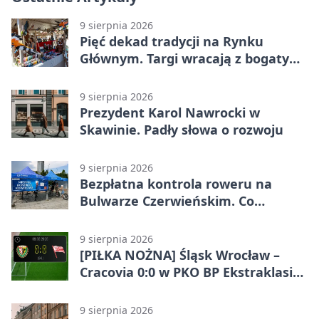
9 sierpnia 2026
Pięć dekad tradycji na Rynku
Głównym. Targi wracają z bogatym
programem
9 sierpnia 2026
Prezydent Karol Nawrocki w
Skawinie. Padły słowa o rozwoju
9 sierpnia 2026
Bezpłatna kontrola roweru na
Bulwarze Czerwieńskim. Co
sprawdzą serwisanci
9 sierpnia 2026
[PIŁKA NOŻNA] Śląsk Wrocław –
Cracovia 0:0 w PKO BP Ekstraklasie.
Krakowianie wracają z jednym
punktem
9 sierpnia 2026