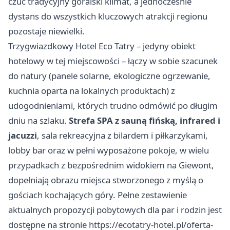
czuć tradycyjny góralski klimat, a jednocześnie
dystans do wszystkich kluczowych atrakcji regionu
pozostaje niewielki.
Trzygwiazdkowy Hotel Eco Tatry – jedyny obiekt
hotelowy w tej miejscowości – łączy w sobie szacunek
do natury (panele solarne, ekologiczne ogrzewanie,
kuchnia oparta na lokalnych produktach) z
udogodnieniami, których trudno odmówić po długim
dniu na szlaku.
Strefa SPA z sauną fińską, infrared i
jacuzzi
, sala rekreacyjna z bilardem i piłkarzykami,
lobby bar oraz w pełni wyposażone pokoje, w wielu
przypadkach z bezpośrednim widokiem na Giewont,
dopełniają obrazu miejsca stworzonego z myślą o
gościach kochających góry. Pełne zestawienie
aktualnych propozycji pobytowych dla par i rodzin jest
dostępne na stronie https://ecotatry-hotel.pl/oferta-