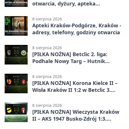
otwarcia, dyżury, apteka
całodobowa
8 sierpnia 2026
Apteki Kraków-Podgórze, Kraków -
adresy, telefony, godziny otwarcia
8 sierpnia 2026
[PIŁKA NOŻNA] Betclic 2. liga:
Podhale Nowy Targ – Hutnik
Kraków 2:5. Krakowianie z
efektownym zwycięstwem
8 sierpnia 2026
[PIŁKA NOŻNA] Korona Kielce II –
Wisła Kraków II 1:2 w Betclic 3.
Lidze Grupa 4 (Grupa IV). Wisła
odwróciła losy meczu
8 sierpnia 2026
[PIŁKA NOŻNA] Wieczysta Kraków
II – AKS 1947 Busko-Zdrój 1:3.
Goście zabrali punkty w Betclic 3.