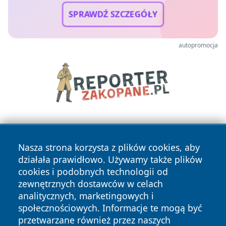
SPRAWDŹ SZCZEGÓŁY
autopromocja
Nasza strona korzysta z plików cookies, aby
działała prawidłowo. Używamy także plików
cookies i podobnych technologii od
zewnętrznych dostawców w celach
Copyright © 2026 faktykrakowa.pl Wszystkie prawa
analitycznych, marketingowych i
zastrzeżone.
społecznościowych. Informacje te mogą być
przetwarzane również przez naszych