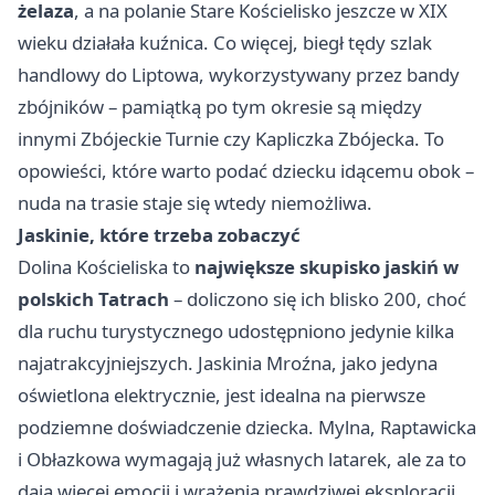
żelaza
, a na polanie Stare Kościelisko jeszcze w XIX
wieku działała kuźnica. Co więcej, biegł tędy szlak
handlowy do Liptowa, wykorzystywany przez bandy
zbójników – pamiątką po tym okresie są między
innymi Zbójeckie Turnie czy Kapliczka Zbójecka. To
opowieści, które warto podać dziecku idącemu obok –
nuda na trasie staje się wtedy niemożliwa.
Jaskinie, które trzeba zobaczyć
Dolina Kościeliska to
największe skupisko jaskiń w
polskich Tatrach
– doliczono się ich blisko 200, choć
dla ruchu turystycznego udostępniono jedynie kilka
najatrakcyjniejszych. Jaskinia Mroźna, jako jedyna
oświetlona elektrycznie, jest idealna na pierwsze
podziemne doświadczenie dziecka. Mylna, Raptawicka
i Obłazkowa wymagają już własnych latarek, ale za to
dają więcej emocji i wrażenia prawdziwej eksploracji.