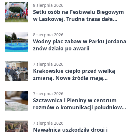
Liga Grupa 4 (Grupa IV)
8 sierpnia 2026
Setki osób na Festiwalu Biegowym
w Laskowej. Trudna trasa dała
zawodnikom w kość
8 sierpnia 2026
Wodny plac zabaw w Parku Jordana
znów działa po awarii
7 sierpnia 2026
Krakowskie ciepło przed wielką
zmianą. Nowe źródła mają
ustabilizować ceny
7 sierpnia 2026
Szczawnica i Pieniny w centrum
rozmów o komunikacji południowej
Małopolski
7 sierpnia 2026
Nawałnica uszkodziła drogi i