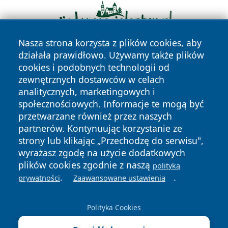
Nasza strona korzysta z plików cookies, aby
działała prawidłowo. Używamy także plików
cookies i podobnych technologii od
zewnętrznych dostawców w celach
analitycznych, marketingowych i
społecznościowych. Informacje te mogą być
przetwarzane również przez naszych
Copyright © 2026 faktykrakowa.pl Wszystkie prawa
partnerów. Kontynuując korzystanie ze
zastrzeżone.
strony lub klikając „Przechodzę do serwisu",
wyrażasz zgodę na użycie dodatkowych
plików cookies zgodnie z naszą
polityką
Polityka
Polityka
News
Autorzy
.
.
prywatności
Zaawansowane ustawienia
Prywatności
Cookies
Polityka Cookies