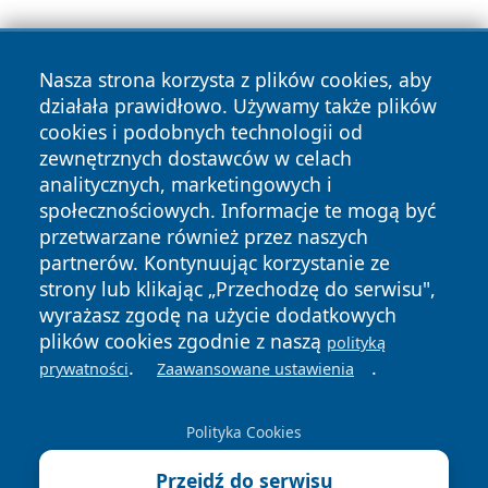
Nasza strona korzysta z plików cookies, aby
działała prawidłowo. Używamy także plików
cookies i podobnych technologii od
zewnętrznych dostawców w celach
Copyright © 2026 faktykrakowa.pl Wszystkie prawa
analitycznych, marketingowych i
zastrzeżone.
społecznościowych. Informacje te mogą być
przetwarzane również przez naszych
partnerów. Kontynuując korzystanie ze
Polityka
Polityka
News
Autorzy
strony lub klikając „Przechodzę do serwisu",
Prywatności
Cookies
wyrażasz zgodę na użycie dodatkowych
plików cookies zgodnie z naszą
polityką
.
.
prywatności
Zaawansowane ustawienia
Polityka Cookies
Przejdź do serwisu