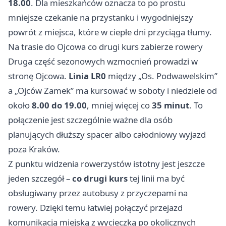
18.00
. Dla mieszkańców oznacza to po prostu
mniejsze czekanie na przystanku i wygodniejszy
powrót z miejsca, które w ciepłe dni przyciąga tłumy.
Na trasie do Ojcowa co drugi kurs zabierze rowery
Druga część sezonowych wzmocnień prowadzi w
stronę Ojcowa.
Linia LR0
między „Os. Podwawelskim”
a „Ojców Zamek” ma kursować w soboty i niedziele od
około
8.00 do 19.00
, mniej więcej co
35 minut
. To
połączenie jest szczególnie ważne dla osób
planujących dłuższy spacer albo całodniowy wyjazd
poza Kraków.
Z punktu widzenia rowerzystów istotny jest jeszcze
jeden szczegół –
co drugi kurs
tej linii ma być
obsługiwany przez autobusy z przyczepami na
rowery. Dzięki temu łatwiej połączyć przejazd
komunikacją miejską z wycieczką po okolicznych