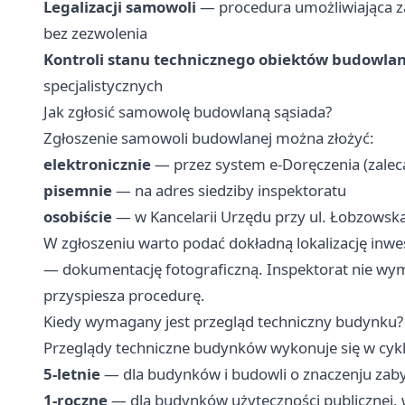
Legalizacji samowoli
— procedura umożliwiająca z
bez zezwolenia
Kontroli stanu technicznego obiektów budowla
specjalistycznych
Jak zgłosić samowolę budowlaną sąsiada?
Zgłoszenie samowoli budowlanej można złożyć:
elektronicznie
— przez system e-Doręczenia (zaleca
pisemnie
— na adres siedziby inspektoratu
osobiście
— w Kancelarii Urzędu przy ul. Łobzowsk
W zgłoszeniu warto podać dokładną lokalizację inwes
— dokumentację fotograficzną. Inspektorat nie wym
przyspiesza procedurę.
Kiedy wymagany jest przegląd techniczny budynku?
Przeglądy techniczne budynków wykonuje się w cyk
5-letnie
— dla budynków i budowli o znaczenju zab
1-roczne
— dla budynków użyteczności publicznej, 