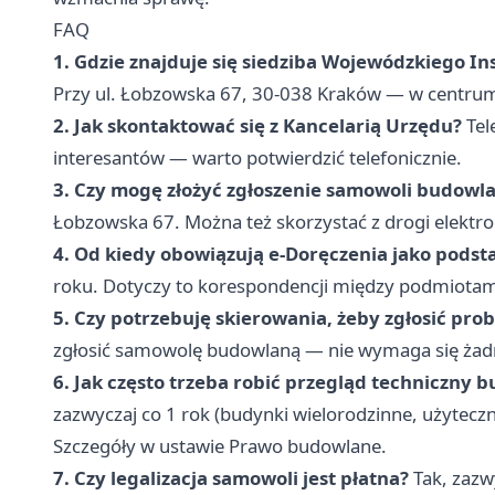
FAQ
1. Gdzie znajduje się siedziba Wojewódzkiego 
Przy ul. Łobzowska 67, 30-038 Kraków — w centrum 
2. Jak skontaktować się z Kancelarią Urzędu?
Tel
interesantów — warto potwierdzić telefonicznie.
3. Czy mogę złożyć zgłoszenie samowoli budowla
Łobzowska 67. Można też skorzystać z drogi elektro
4. Od kiedy obowiązują e-Doręczenia jako pods
roku. Dotyczy to korespondencji między podmiotami
5. Czy potrzebuję skierowania, żeby zgłosić pr
zgłosić samowolę budowlaną — nie wymaga się żadn
6. Jak często trzeba robić przegląd techniczny
zazwyczaj co 1 rok (budynki wielorodzinne, użyteczno
Szczegóły w ustawie Prawo budowlane.
7. Czy legalizacja samowoli jest płatna?
Tak, zazwy