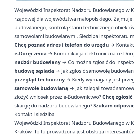
Wojewódzki Inspektorat Nadzoru Budowlanego w Kra
rządowej dla województwa małopolskiego. Zajmuje
budowlanego, kontrolą stanu technicznego obiektó
samowolami budowlanymi. Siedziba inspektoratu mie
Chcę poznać adres i telefon do urzędu
→
Kontakt 
e-Doręczenia
→
Komunikacja elektroniczna i e-Dor
nadzór budowlany
→
Co można zgłosić do inspek
budowę sąsiada
→
Jak zgłosić samowolę budowlan
przegląd techniczny
→
Kiedy wymagany jest prze
samowolę budowlaną
→
Jak zalegalizować samow
złożyć wniosek przez e-Budownictwo?
Chcę zgłosić
skargę do nadzoru budowlanego?
Szukam odpowied
Kontakt i siedziba
Wojewódzki Inspektorat Nadzoru Budowlanego w Kra
Kraków. To tu prowadzona jest obsługa interesantó