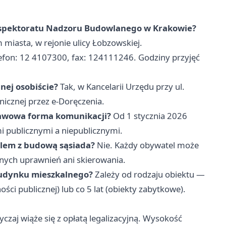
Inspektoratu Nadzoru Budowlanego w Krakowie?
miasta, w rejonie ulicy Łobzowskiej.
efon: 12 4107300, fax: 124111246. Godziny przyjęć
nej osobiście?
Tak, w Kancelarii Urzędu przy ul.
nicznej przez e-Doręczenia.
tawowa forma komunikacji?
Od 1 stycznia 2026
 publicznymi a niepublicznymi.
oblem z budową sąsiada?
Nie. Każdy obywatel może
ych uprawnień ani skierowania.
 budynku mieszkalnego?
Zależy od rodzaju obiektu —
ści publicznej) lub co 5 lat (obiekty zabytkowe).
czaj wiąże się z opłatą legalizacyjną. Wysokość