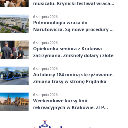
musicalu. Krynicki festiwal wraca z
rozmachem
6 sierpnia 2026
Pulmonologia wraca do
Narutowicza. Są nowe procedury i
15 łóżek
6 sierpnia 2026
Opiekunka seniora z Krakowa
zatrzymana. Zniknęły dolary i złote
6 sierpnia 2026
Autobusy 184 ominą skrzyżowanie.
Zmiana trasy w stronę Prądnika
6 sierpnia 2026
Weekendowe kursy linii
rekreacyjnych w Krakowie. ZTP
wzmacnia ofertę