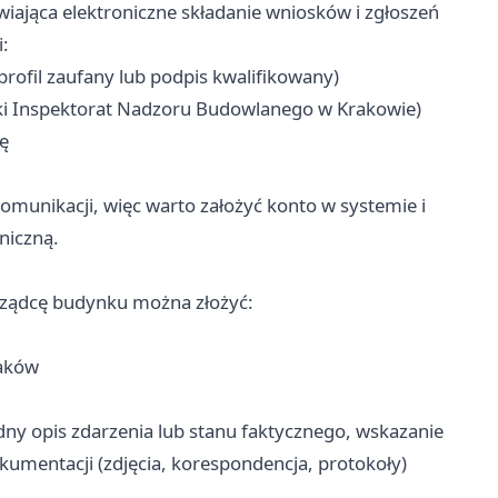
iająca elektroniczne składanie wniosków i zgłoszeń
:
ofil zaufany lub podpis kwalifikowany)
ki Inspektorat Nadzoru Budowlanego w Krakowie)
ę
munikacji, więc warto założyć konto w systemie i
niczną.
rządcę budynku można złożyć:
raków
ny opis zdarzenia lub stanu faktycznego, wskazanie
umentacji (zdjęcia, korespondencja, protokoły)