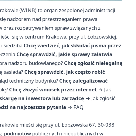
kowie (WINB) to organ zespolonej administracji
 się nadzorem nad przestrzeganiem prawa
w oraz rozpatrywaniem spraw związanych z
ści się w centrum Krakowa, przy ul. Łobzowskiej.
i siedziba
Chcę wiedzieć, jak składać pisma przez
ęczenia
Chcę sprawdzić, jakie sprawy załatwia
tora nadzoru budowlanego?
Chcę zgłosić nielegalną
ą sąsiada?
Chcę sprawdzić, jak często robić
gląd techniczny budynku?
Chcę zalegalizować
olę?
Chcę złożyć wniosek przez internet
→
Jak
 skargę na inwestora lub zarządcę
→
Jak zgłosić
zi na najczęstsze pytania
→
FAQ
kowie mieści się przy ul. Łobzowska 67, 30-038
w, podmiotów publicznych i niepublicznych w