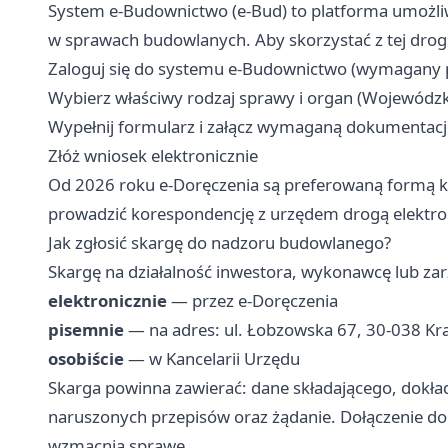
System e-Budownictwo (e-Bud) to platforma umożliw
w sprawach budowlanych. Aby skorzystać z tej drogi
Zaloguj się do systemu e-Budownictwo (wymagany pr
Wybierz właściwy rodzaj sprawy i organ (Wojewódz
Wypełnij formularz i załącz wymaganą dokumentacj
Złóż wniosek elektronicznie
Od 2026 roku e-Doręczenia są preferowaną formą ko
prowadzić korespondencję z urzędem drogą elektro
Jak zgłosić skargę do nadzoru budowlanego?
Skargę na działalność inwestora, wykonawcę lub za
elektronicznie
— przez e-Doręczenia
pisemnie
— na adres: ul. Łobzowska 67, 30-038 K
osobiście
— w Kancelarii Urzędu
Skarga powinna zawierać: dane składającego, dokład
naruszonych przepisów oraz żądanie. Dołączenie dok
wzmacnia sprawę.