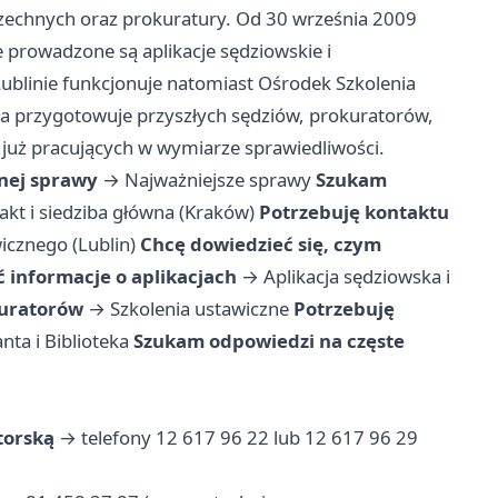
zechnych oraz prokuratury. Od 30 września 2009
e prowadzone są aplikacje sędziowskie i
Lublinie funkcjonuje natomiast Ośrodek Szkolenia
a przygotowuje przyszłych sędziów, prokuratorów,
już pracujących w wymiarze sprawiedliwości.
nej sprawy
→
Najważniejsze sprawy
Szukam
akt i siedziba główna (Kraków)
Potrzebuję kontaktu
icznego (Lublin)
Chcę dowiedzieć się, czym
 informacje o aplikacjach
→
Aplikacja sędziowska i
kuratorów
→
Szkolenia ustawiczne
Potrzebuję
ta i Biblioteka
Szukam odpowiedzi na częste
torską
→ telefony 12 617 96 22 lub 12 617 96 29