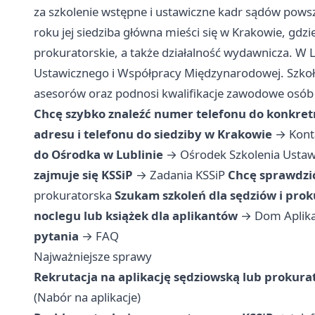
za szkolenie wstępne i ustawiczne kadr sądów pows
roku jej siedziba główna mieści się w Krakowie, gdzi
prokuratorskie, a także działalność wydawnicza. W 
Ustawicznego i Współpracy Międzynarodowej. Szkoł
asesorów oraz podnosi kwalifikacje zawodowe osób 
Chcę szybko znaleźć numer telefonu do konkret
adresu i telefonu do siedziby w Krakowie
→
Kont
do Ośrodka w Lublinie
→
Ośrodek Szkolenia Ustaw
zajmuje się KSSiP
→
Zadania KSSiP
Chcę sprawdzić
prokuratorska
Szukam szkoleń dla sędziów i pro
noclegu lub książek dla aplikantów
→
Dom Aplikan
pytania
→
FAQ
Najważniejsze sprawy
Rekrutacja na aplikację sędziowską lub prokura
(Nabór na aplikacje)