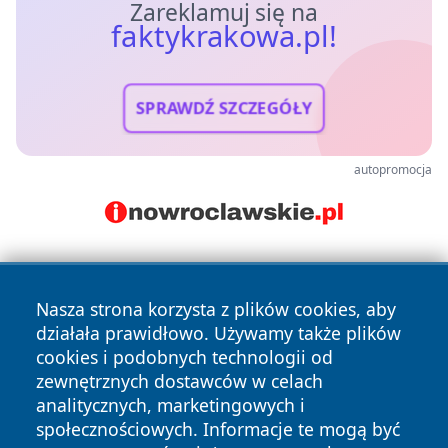
Zareklamuj się na
faktykrakowa.pl!
SPRAWDŹ SZCZEGÓŁY
autopromocja
Nasza strona korzysta z plików cookies, aby
działała prawidłowo. Używamy także plików
cookies i podobnych technologii od
zewnętrznych dostawców w celach
Copyright © 2026 faktykrakowa.pl Wszystkie prawa
analitycznych, marketingowych i
zastrzeżone.
społecznościowych. Informacje te mogą być