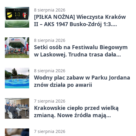
Lidze Grupa 4 (Grupa IV). Wisła
odwróciła losy meczu
8 sierpnia 2026
[PIŁKA NOŻNA] Wieczysta Kraków
II – AKS 1947 Busko-Zdrój 1:3.
Goście zabrali punkty w Betclic 3.
Liga Grupa 4 (Grupa IV)
8 sierpnia 2026
Setki osób na Festiwalu Biegowym
w Laskowej. Trudna trasa dała
zawodnikom w kość
8 sierpnia 2026
Wodny plac zabaw w Parku Jordana
znów działa po awarii
7 sierpnia 2026
Krakowskie ciepło przed wielką
zmianą. Nowe źródła mają
ustabilizować ceny
7 sierpnia 2026