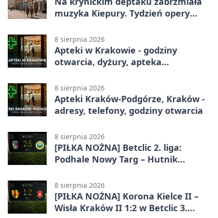
Na krynickim deptaku zabrzmiała
muzyka Kiepury. Tydzień opery
przed publicznością
8 sierpnia 2026
Apteki w Krakowie - godziny
otwarcia, dyżury, apteka
całodobowa
8 sierpnia 2026
Apteki Kraków-Podgórze, Kraków -
adresy, telefony, godziny otwarcia
8 sierpnia 2026
[PIŁKA NOŻNA] Betclic 2. liga:
Podhale Nowy Targ – Hutnik
Kraków 2:5. Krakowianie z
efektownym zwycięstwem
8 sierpnia 2026
[PIŁKA NOŻNA] Korona Kielce II –
Wisła Kraków II 1:2 w Betclic 3.