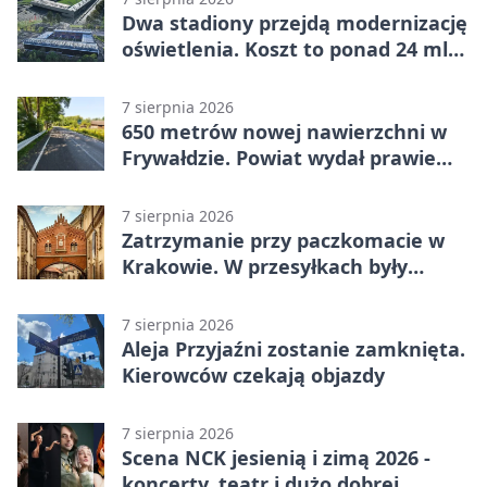
Dwa stadiony przejdą modernizację
oświetlenia. Koszt to ponad 24 mln
zł
7 sierpnia 2026
650 metrów nowej nawierzchni w
Frywałdzie. Powiat wydał prawie
346 tys. zł
7 sierpnia 2026
Zatrzymanie przy paczkomacie w
Krakowie. W przesyłkach były
narkotyki
7 sierpnia 2026
Aleja Przyjaźni zostanie zamknięta.
Kierowców czekają objazdy
7 sierpnia 2026
Scena NCK jesienią i zimą 2026 -
koncerty, teatr i dużo dobrej