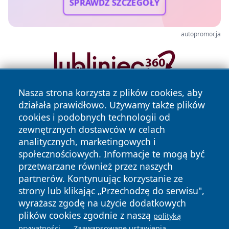
SPRAWDŹ SZCZEGÓŁY
autopromocja
Nasza strona korzysta z plików cookies, aby
działała prawidłowo. Używamy także plików
cookies i podobnych technologii od
zewnętrznych dostawców w celach
analitycznych, marketingowych i
społecznościowych. Informacje te mogą być
Copyright © 2026 faktykrakowa.pl Wszystkie prawa
przetwarzane również przez naszych
zastrzeżone.
partnerów. Kontynuując korzystanie ze
strony lub klikając „Przechodzę do serwisu",
wyrażasz zgodę na użycie dodatkowych
Polityka
Polityka
plików cookies zgodnie z naszą
News
Autorzy
polityką
Prywatności
Cookies
.
.
prywatności
Zaawansowane ustawienia