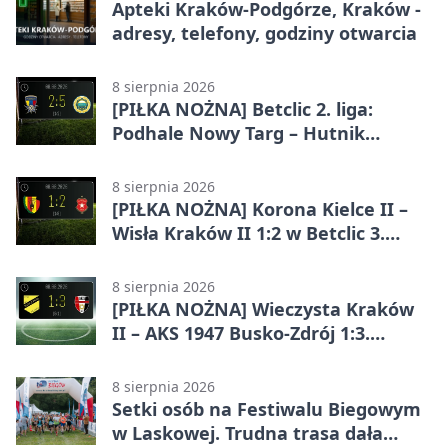
Apteki Kraków-Podgórze, Kraków -
adresy, telefony, godziny otwarcia
8 sierpnia 2026
[PIŁKA NOŻNA] Betclic 2. liga:
Podhale Nowy Targ – Hutnik
Kraków 2:5. Krakowianie z
efektownym zwycięstwem
8 sierpnia 2026
[PIŁKA NOŻNA] Korona Kielce II –
Wisła Kraków II 1:2 w Betclic 3.
Lidze Grupa 4 (Grupa IV). Wisła
odwróciła losy meczu
8 sierpnia 2026
[PIŁKA NOŻNA] Wieczysta Kraków
II – AKS 1947 Busko-Zdrój 1:3.
Goście zabrali punkty w Betclic 3.
Liga Grupa 4 (Grupa IV)
8 sierpnia 2026
Setki osób na Festiwalu Biegowym
w Laskowej. Trudna trasa dała