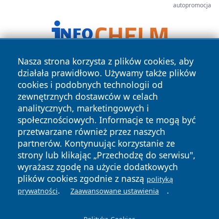
autopromocja
Nasza strona korzysta z plików cookies, aby
działała prawidłowo. Używamy także plików
cookies i podobnych technologii od
zewnętrznych dostawców w celach
analitycznych, marketingowych i
społecznościowych. Informacje te mogą być
Copyright © 2026 faktykrakowa.pl Wszystkie prawa
przetwarzane również przez naszych
zastrzeżone.
partnerów. Kontynuując korzystanie ze
strony lub klikając „Przechodzę do serwisu",
wyrażasz zgodę na użycie dodatkowych
Polityka
Polityka
News
Autorzy
plików cookies zgodnie z naszą
polityką
Prywatności
Cookies
.
.
prywatności
Zaawansowane ustawienia