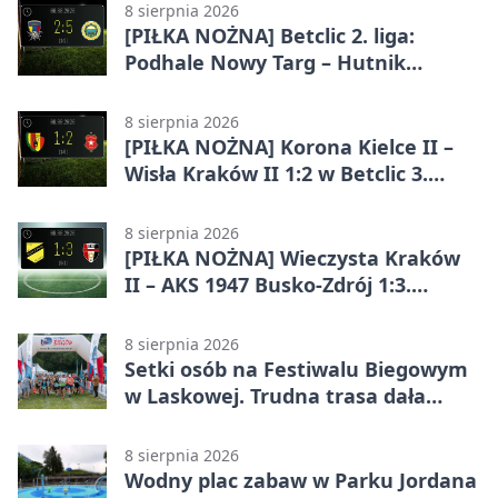
8 sierpnia 2026
[PIŁKA NOŻNA] Betclic 2. liga:
Podhale Nowy Targ – Hutnik
Kraków 2:5. Krakowianie z
efektownym zwycięstwem
8 sierpnia 2026
[PIŁKA NOŻNA] Korona Kielce II –
Wisła Kraków II 1:2 w Betclic 3.
Lidze Grupa 4 (Grupa IV). Wisła
odwróciła losy meczu
8 sierpnia 2026
[PIŁKA NOŻNA] Wieczysta Kraków
II – AKS 1947 Busko-Zdrój 1:3.
Goście zabrali punkty w Betclic 3.
Liga Grupa 4 (Grupa IV)
8 sierpnia 2026
Setki osób na Festiwalu Biegowym
w Laskowej. Trudna trasa dała
zawodnikom w kość
8 sierpnia 2026
Wodny plac zabaw w Parku Jordana