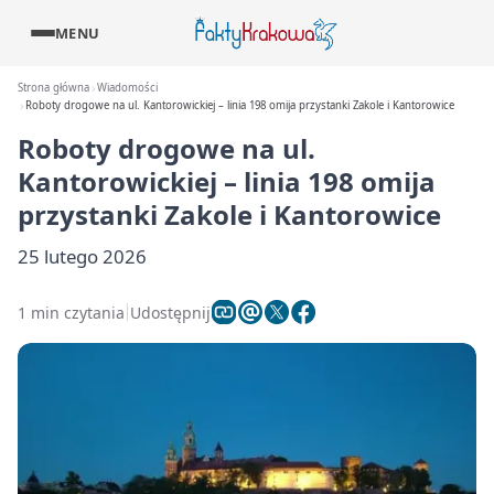
MENU
Strona główna
Wiadomości
Roboty drogowe na ul. Kantorowickiej – linia 198 omija przystanki Zakole i Kantorowice
Roboty drogowe na ul.
Kantorowickiej – linia 198 omija
przystanki Zakole i Kantorowice
25 lutego 2026
1 min czytania
Udostępnij