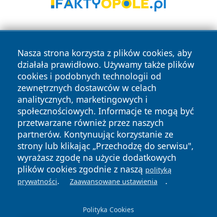
Nasza strona korzysta z plików cookies, aby
działała prawidłowo. Używamy także plików
cookies i podobnych technologii od
zewnętrznych dostawców w celach
Copyright © 2026 faktykrakowa.pl Wszystkie prawa
analitycznych, marketingowych i
zastrzeżone.
społecznościowych. Informacje te mogą być
przetwarzane również przez naszych
partnerów. Kontynuując korzystanie ze
Polityka
Polityka
News
Autorzy
strony lub klikając „Przechodzę do serwisu",
Prywatności
Cookies
wyrażasz zgodę na użycie dodatkowych
plików cookies zgodnie z naszą
polityką
.
.
prywatności
Zaawansowane ustawienia
Polityka Cookies