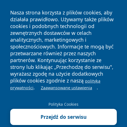
Nasza strona korzysta z plików cookies, aby
działała prawidłowo. Używamy także plików
cookies i podobnych technologii od
zewnętrznych dostawców w celach
analitycznych, marketingowych i
społecznościowych. Informacje te mogą być
Copyright © 2026 faktykrakowa.pl Wszystkie prawa
przetwarzane również przez naszych
zastrzeżone.
partnerów. Kontynuując korzystanie ze
strony lub klikając „Przechodzę do serwisu",
wyrażasz zgodę na użycie dodatkowych
Polityka
Polityka
News
Autorzy
plików cookies zgodnie z naszą
polityką
Prywatności
Cookies
.
.
prywatności
Zaawansowane ustawienia
Polityka Cookies
Przejdź do serwisu