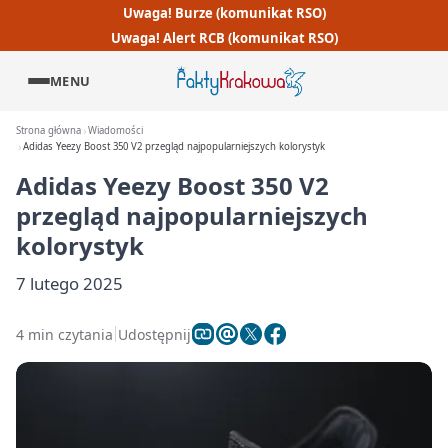
Uwaga! Burze (komunikat RSO)
Uwaga! Alert RCB (komunikat RSO)
MENU
Strona główna
Wiadomości
Adidas Yeezy Boost 350 V2 przegląd najpopularniejszych kolorystyk
Adidas Yeezy Boost 350 V2
przegląd najpopularniejszych
kolorystyk
7 lutego 2025
4 min czytania
Udostępnij