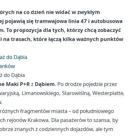
tórych na co dzień nie widać w zwykłym
ej pojawią się tramwajowa linia 47 i autobusowa
. To propozycja dla tych, którzy chcą zobaczyć
 i na trasach, które łączą kilka ważnych punktów
aż do Dąbia
tanków
ż do Dąbia
ne Maki P+R
z
Dąbiem
. Po drodze pojedzie przez
waryjską, Limanowskiego, Starowiślną, Westerplatte,
u.
zo różnych fragmentów miasta – od południowego
ich rejonów Krakowa. Dla pasażerów to szansa, by
dobrze znanych z codziennych dojazdów, ale tym