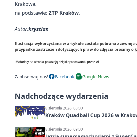
Krakowa.
na podstawie:
ZTP Kraków
.
Autor:
krystian
Ilustracja wykorzystana w artykule została pobrana z zewnętr
przypadku zastrzeżeń dotyczących praw do zdjęcia prosimy o
k
Zaobserwuj nas!
Facebook
Google News
Nadchodzące wydarzenia
8 sierpnia 2026, 08:00
Kraków Quadball Cup 2026 w Krakowi
8 sierpnia 2026, 09:00
Jazda supersamochodami z SuperCar