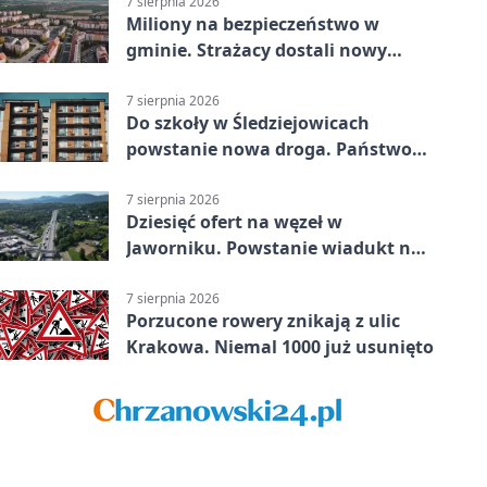
7 sierpnia 2026
Miliony na bezpieczeństwo w
gminie. Strażacy dostali nowy
sprzęt
7 sierpnia 2026
Do szkoły w Śledziejowicach
powstanie nowa droga. Państwo
dało ponad 1,6 mln zł
7 sierpnia 2026
Dziesięć ofert na węzeł w
Jaworniku. Powstanie wiadukt nad
zakopianką
7 sierpnia 2026
Porzucone rowery znikają z ulic
Krakowa. Niemal 1000 już usunięto