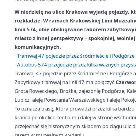
W niedzielę na ulice Krakowa wyjadą pojazdy, k
rozkładzie. W ramach Krakowskiej Linii Muzealn
linia 574, obie obsługiwane taborem zabytkowym
miasto z innej perspektywy – spokojniej, wolniej
komunikacyjnych.
Tramwaj 47 pojedzie przez śródmieście i Podgórze 
Autobus 574 przejedzie przez kilka ważnych przys
Tramwaj 47 pojedzie przez śródmieście i Podgórze a
Zabytkowy tramwaj na linii 47 ma połączyć
Czerwo
Grota Roweckiego, Brożka, zajezdnię Podgórze, Kal
Lubicz, aleję Powstania Warszawskiego i aleję Pokoj
To oznacza trasę, która prowadzi przez kilka bard
krańca po okolice centrum i dalej w stronę wschodn
przejechać się historycznym składem po ciągu ulic 
razem w muzealnym wydaniu.