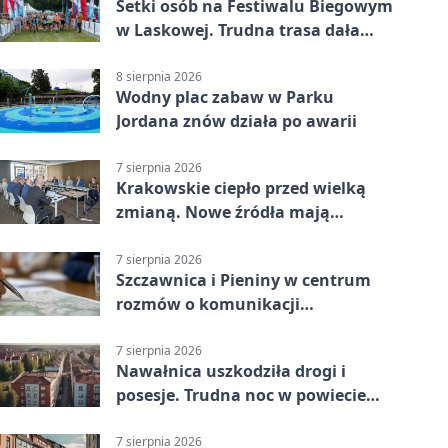
Setki osób na Festiwalu Biegowym
w Laskowej. Trudna trasa dała
zawodnikom w kość
8 sierpnia 2026
Wodny plac zabaw w Parku
Jordana znów działa po awarii
7 sierpnia 2026
Krakowskie ciepło przed wielką
zmianą. Nowe źródła mają
ustabilizować ceny
7 sierpnia 2026
Szczawnica i Pieniny w centrum
rozmów o komunikacji
południowej Małopolski
7 sierpnia 2026
Nawałnica uszkodziła drogi i
posesje. Trudna noc w powiecie
tarnowskim
7 sierpnia 2026