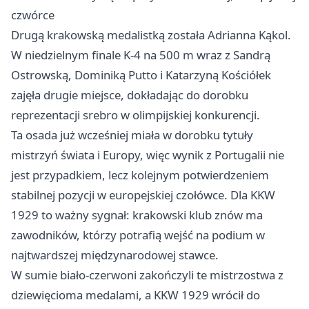
czwórce
Drugą krakowską medalistką została Adrianna Kąkol.
W niedzielnym finale K-4 na 500 m wraz z Sandrą
Ostrowską, Dominiką Putto i Katarzyną Kościółek
zajęła drugie miejsce, dokładając do dorobku
reprezentacji srebro w olimpijskiej konkurencji.
Ta osada już wcześniej miała w dorobku tytuły
mistrzyń świata i Europy, więc wynik z Portugalii nie
jest przypadkiem, lecz kolejnym potwierdzeniem
stabilnej pozycji w europejskiej czołówce. Dla KKW
1929 to ważny sygnał: krakowski klub znów ma
zawodników, którzy potrafią wejść na podium w
najtwardszej międzynarodowej stawce.
W sumie biało-czerwoni zakończyli te mistrzostwa z
dziewięcioma medalami, a KKW 1929 wrócił do