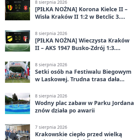
efektownym zwycięstwem
8 sierpnia 2026
[PIŁKA NOŻNA] Korona Kielce II –
Wisła Kraków II 1:2 w Betclic 3.
Lidze Grupa 4 (Grupa IV). Wisła
odwróciła losy meczu
8 sierpnia 2026
[PIŁKA NOŻNA] Wieczysta Kraków
II – AKS 1947 Busko-Zdrój 1:3.
Goście zabrali punkty w Betclic 3.
Liga Grupa 4 (Grupa IV)
8 sierpnia 2026
Setki osób na Festiwalu Biegowym
w Laskowej. Trudna trasa dała
zawodnikom w kość
8 sierpnia 2026
Wodny plac zabaw w Parku Jordana
znów działa po awarii
7 sierpnia 2026
Krakowskie ciepło przed wielką