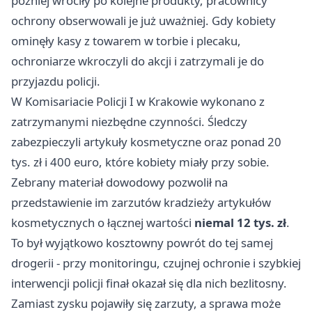
później wróciły po kolejne produkty, pracownicy
ochrony obserwowali je już uważniej. Gdy kobiety
ominęły kasy z towarem w torbie i plecaku,
ochroniarze wkroczyli do akcji i zatrzymali je do
przyjazdu policji.
W Komisariacie Policji I w Krakowie wykonano z
zatrzymanymi niezbędne czynności. Śledczy
zabezpieczyli artykuły kosmetyczne oraz ponad 20
tys. zł i 400 euro, które kobiety miały przy sobie.
Zebrany materiał dowodowy pozwolił na
przedstawienie im zarzutów kradzieży artykułów
kosmetycznych o łącznej wartości
niemal 12 tys. zł
.
To był wyjątkowo kosztowny powrót do tej samej
drogerii - przy monitoringu, czujnej ochronie i szybkiej
interwencji policji finał okazał się dla nich bezlitosny.
Zamiast zysku pojawiły się zarzuty, a sprawa może