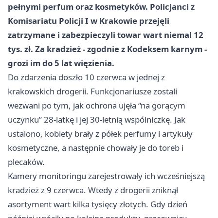
pełnymi perfum oraz kosmetyków. Policjanci z
Komisariatu Policji I w Krakowie przejęli
zatrzymane i zabezpieczyli towar wart niemal 12
tys. zł. Za kradzież - zgodnie z Kodeksem karnym -
grozi im
do 5 lat więzienia
.
Do zdarzenia doszło 10 czerwca w jednej z
krakowskich drogerii. Funkcjonariusze zostali
wezwani po tym, jak ochrona ujęła “na gorącym
uczynku” 28-latkę i jej 30-letnią wspólniczkę. Jak
ustalono, kobiety brały z półek perfumy i artykuły
kosmetyczne, a następnie chowały je do toreb i
plecaków.
Kamery monitoringu zarejestrowały ich wcześniejszą
kradzież z 9 czerwca. Wtedy z drogerii zniknął
asortyment wart kilka tysięcy złotych. Gdy dzień