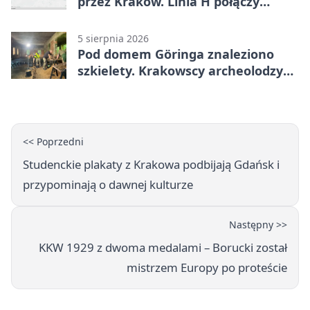
przez Kraków. Linia H połączy
Płaszów z Olszanicą
5 sierpnia 2026
Pod domem Göringa znaleziono
szkielety. Krakowscy archeolodzy
mają nowe tropy
<< Poprzedni
Studenckie plakaty z Krakowa podbijają Gdańsk i
przypominają o dawnej kulturze
Następny >>
KKW 1929 z dwoma medalami – Borucki został
mistrzem Europy po proteście