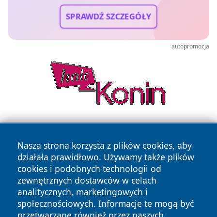
SPRAWDŹ SZCZEGÓŁY
autopromocja
Nasza strona korzysta z plików cookies, aby
działała prawidłowo. Używamy także plików
cookies i podobnych technologii od
zewnętrznych dostawców w celach
Copyright © 2026 faktykrakowa.pl Wszystkie prawa
analitycznych, marketingowych i
zastrzeżone.
społecznościowych. Informacje te mogą być
przetwarzane również przez naszych