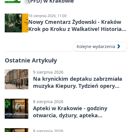
(PFD) w Krakowie
16 sierpnia 2026, 11:00
Nowy Cmentarz Żydowski - Kraków
Krok po Kroku z Walkative! Historia
miejsca
Kolejne wydarzenia
Ostatnie Artykuły
9 sierpnia 2026
Na krynickim deptaku zabrzmiała
muzyka Kiepury. Tydzień opery
przed publicznością
8 sierpnia 2026
Apteki w Krakowie - godziny
otwarcia, dyżury, apteka
całodobowa
8 sierpnia 2026