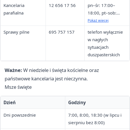
Kancelaria
12 656 17 56
pn–śr: 17:00–
parafialna
18:00, pt–sob:
10:00–11:00
Pokaż więcej
(czwartek i 1.
Sprawy pilne
695 757 157
telefon wyłącznie
sobota miesiąca
w nagłych
nieczynne)
sytuacjach
duszpasterskich
Ważne:
W niedziele i święta kościelne oraz
państwowe kancelaria jest nieczynna.
Msze święte
Dzień
Godziny
Dni powszednie
7:00, 8:00, 18:30 (w lipcu i
sierpniu bez 8:00)