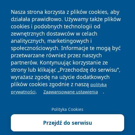
Nasza strona korzysta z plików cookies, aby
działała prawidłowo. Używamy także plików
cookies i podobnych technologii od
zewnętrznych dostawców w celach
Copyright © 2026 faktykrakowa.pl Wszystkie prawa
analitycznych, marketingowych i
zastrzeżone.
społecznościowych. Informacje te mogą być
przetwarzane również przez naszych
partnerów. Kontynuując korzystanie ze
Polityka
Polityka
News
Autorzy
strony lub klikając „Przechodzę do serwisu",
Prywatności
Cookies
wyrażasz zgodę na użycie dodatkowych
plików cookies zgodnie z naszą
polityką
.
.
prywatności
Zaawansowane ustawienia
Polityka Cookies
Przejdź do serwisu