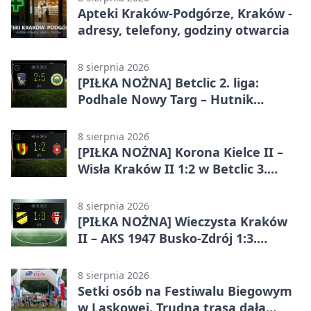
Apteki Kraków-Podgórze, Kraków -
adresy, telefony, godziny otwarcia
8 sierpnia 2026
[PIŁKA NOŻNA] Betclic 2. liga:
Podhale Nowy Targ – Hutnik
Kraków 2:5. Krakowianie z
efektownym zwycięstwem
8 sierpnia 2026
[PIŁKA NOŻNA] Korona Kielce II –
Wisła Kraków II 1:2 w Betclic 3.
Lidze Grupa 4 (Grupa IV). Wisła
odwróciła losy meczu
8 sierpnia 2026
[PIŁKA NOŻNA] Wieczysta Kraków
II – AKS 1947 Busko-Zdrój 1:3.
Goście zabrali punkty w Betclic 3.
Liga Grupa 4 (Grupa IV)
8 sierpnia 2026
Setki osób na Festiwalu Biegowym
w Laskowej. Trudna trasa dała