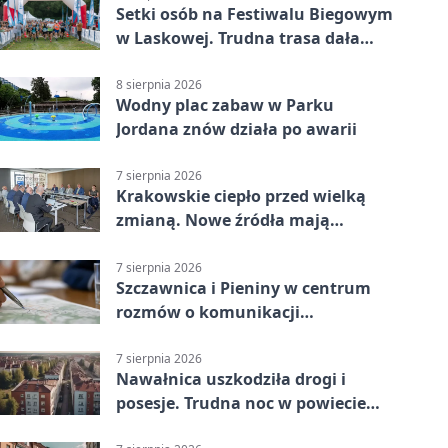
Setki osób na Festiwalu Biegowym
w Laskowej. Trudna trasa dała
zawodnikom w kość
8 sierpnia 2026
Wodny plac zabaw w Parku
Jordana znów działa po awarii
7 sierpnia 2026
Krakowskie ciepło przed wielką
zmianą. Nowe źródła mają
ustabilizować ceny
7 sierpnia 2026
Szczawnica i Pieniny w centrum
rozmów o komunikacji
południowej Małopolski
7 sierpnia 2026
Nawałnica uszkodziła drogi i
posesje. Trudna noc w powiecie
tarnowskim