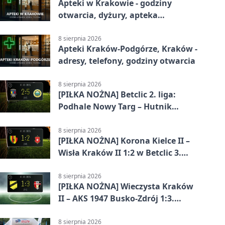
Apteki w Krakowie - godziny
otwarcia, dyżury, apteka
całodobowa
8 sierpnia 2026
Apteki Kraków-Podgórze, Kraków -
adresy, telefony, godziny otwarcia
8 sierpnia 2026
[PIŁKA NOŻNA] Betclic 2. liga:
Podhale Nowy Targ – Hutnik
Kraków 2:5. Krakowianie z
efektownym zwycięstwem
8 sierpnia 2026
[PIŁKA NOŻNA] Korona Kielce II –
Wisła Kraków II 1:2 w Betclic 3.
Lidze Grupa 4 (Grupa IV). Wisła
odwróciła losy meczu
8 sierpnia 2026
[PIŁKA NOŻNA] Wieczysta Kraków
II – AKS 1947 Busko-Zdrój 1:3.
Goście zabrali punkty w Betclic 3.
Liga Grupa 4 (Grupa IV)
8 sierpnia 2026