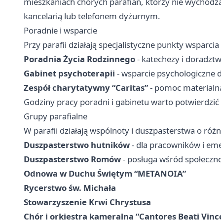
mieszkaniach chorych parafian, którzy nie wychodzą
kancelarią lub telefonem dyżurnym.
Poradnie i wsparcie
Przy parafii działają specjalistyczne punkty wsparcia 
Poradnia Życia Rodzinnego
- katechezy i doradzt
Gabinet psychoterapii
- wsparcie psychologiczne 
Zespół charytatywny “Caritas”
- pomoc materialna
Godziny pracy poradni i gabinetu warto potwierdzić t
Grupy parafialne
W parafii działają wspólnoty i duszpasterstwa o różnej
Duszpasterstwo hutników
- dla pracowników i em
Duszpasterstwo Romów
- posługa wśród społeczno
Odnowa w Duchu Świętym “METANOIA”
Rycerstwo św. Michała
Stowarzyszenie Krwi Chrystusa
Chór i orkiestra kameralna “Cantores Beati Vince