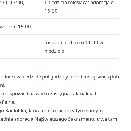
2:30, 17:00,
I niedziela miesiąca: adoracja o
16:30
ównież o 15:00)
-
msza z chrztem o 11:00 w
niedziele
ednie i w niedziele pół godziny przed mszą świętą lub
ni.
rzed spowiedzią warto zasięgnąć aktualnych
afialne.
go Kadłubka, która mieści się przy tym samym
wszednie adoracja Najświętszego Sakramentu trwa tam