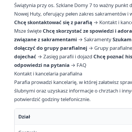
Świątynia przy os. Szklane Domy 7 to ważny punkt d
Nowej Huty, oferujący pełen zakres sakramentów i
Chcę skontaktować się z parafią
→
Kontakt i kanc
Msze święte
Chcę skorzystać ze spowiedzi i adora
związane z sakramentami
→
Sakramenty
Szukam 
dołączyć do grupy parafialnej
→
Grupy parafialn
dojechać
→
Zasięg parafii i dojazd
Chcę poznać his
odpowiedzi na pytania
→
FAQ
Kontakt i kancelaria parafialna
Parafia prowadzi kancelarię, w której załatwisz sp
ślubnymi oraz uzyskasz informacje o chrztach i inn
potwierdzić godziny telefonicznie.
Dział