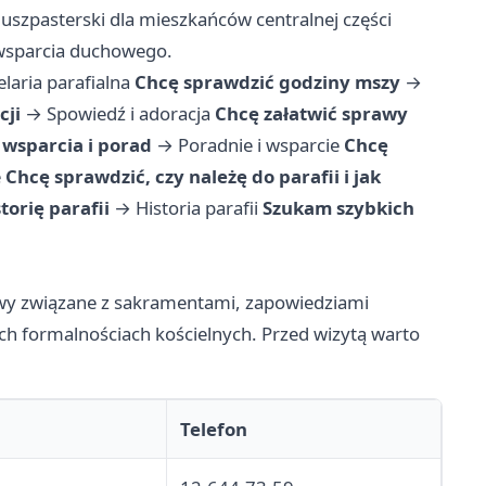
uszpasterski dla mieszkańców centralnej części
 wsparcia duchowego.
elaria parafialna
Chcę sprawdzić godziny mszy
→
cji
→
Spowiedź i adoracja
Chcę załatwić sprawy
wsparcia i porad
→
Poradnie i wsparcie
Chcę
e
Chcę sprawdzić, czy należę do parafii i jak
torię parafii
→
Historia parafii
Szukam szybkich
rawy związane z sakramentami, zapowiedziami
ych formalnościach kościelnych. Przed wizytą warto
Telefon