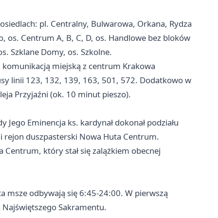
w osiedlach: pl. Centralny, Bulwarowa, Orkana, Rydza
o, os. Centrum A, B, C, D, os. Handlowe bez bloków
, os. Szklane Domy, os. Szkolne.
zd komunikacją miejską z centrum Krakowa
busy linii 123, 132, 139, 163, 501, 572. Dodatkowo w
leja Przyjaźni (ok. 10 minut pieszo).
y Jego Eminencja ks. kardynał dokonał podziału
ę i rejon duszpasterski Nowa Huta Centrum.
Centrum, który stał się zalążkiem obecnej
ęta msze odbywają się 6:45-24:00. W pierwszą
a Najświętszego Sakramentu.