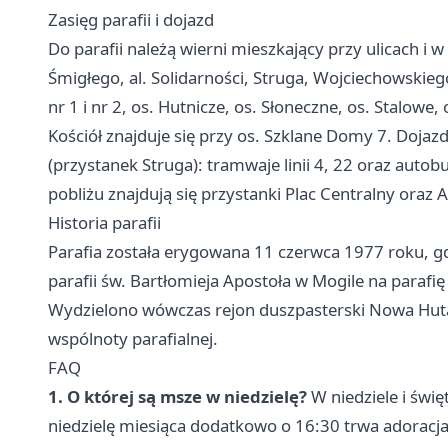
Zasięg parafii i dojazd
Do parafii należą wierni mieszkający przy ulicach i 
Śmigłego, al. Solidarności, Struga, Wojciechowskieg
nr 1 i nr 2, os. Hutnicze, os. Słoneczne, os. Stalowe
Kościół znajduje się przy os. Szklane Domy 7. Doja
(przystanek Struga): tramwaje linii 4, 22 oraz auto
pobliżu znajdują się przystanki Plac Centralny oraz A
Historia parafii
Parafia została erygowana 11 czerwca 1977 roku, gd
parafii św. Bartłomieja Apostoła w Mogile na parafi
Wydzielono wówczas rejon duszpasterski Nowa Huta 
wspólnoty parafialnej.
FAQ
1. O której są msze w niedzielę?
W niedziele i świ
niedzielę miesiąca dodatkowo o 16:30 trwa adoracj