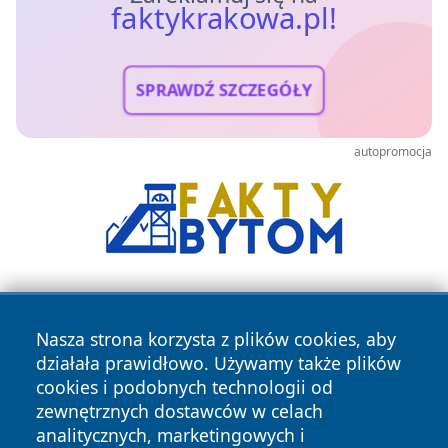
faktykrakowa.pl!
SPRAWDŹ SZCZEGÓŁY
autopromocja
Nasza strona korzysta z plików cookies, aby
działała prawidłowo. Używamy także plików
cookies i podobnych technologii od
zewnętrznych dostawców w celach
Copyright © 2026 faktykrakowa.pl Wszystkie prawa
analitycznych, marketingowych i
zastrzeżone.