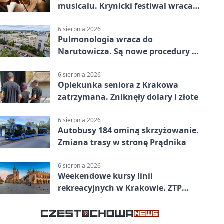
musicalu. Krynicki festiwal wraca z
rozmachem
6 sierpnia 2026
Pulmonologia wraca do
Narutowicza. Są nowe procedury i
15 łóżek
6 sierpnia 2026
Opiekunka seniora z Krakowa
zatrzymana. Zniknęły dolary i złote
6 sierpnia 2026
Autobusy 184 ominą skrzyżowanie.
Zmiana trasy w stronę Prądnika
6 sierpnia 2026
Weekendowe kursy linii
rekreacyjnych w Krakowie. ZTP
wzmacnia ofertę