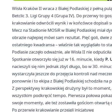
Wisła Kraków II wraca z Białej Podlaskiej z pełną pu
Betclic 3. Ligi Grupy 4 (Grupa IV). Do przerwy to go
krakowianie odwrócili wynik i w końcówce dopisali 
Mecz na Stadionie MOSiR w Białej Podlaskiej miał 
obrazie najlepiej mówi sam rezultat. Pięć goli, dwie
ostatniego kwadransa – właśnie tak wyglądało to st
Podlasie zaczęło odważnie, ale Wisła II nie odpuściła
Spotkanie otworzyło się już w 16. minucie, kiedy
P. 
nacieszyli się nim jednak zbyt długo, bo w 30. min
wystarczyła jeszcze do przejęcia kontroli nad mecz
ponownie i to ekipa z Białej Podlaskiej schodziła na
Z perspektywy krakowskiej drużyny był to moment, 
wszystkim podkręcić tempo. Pierwsza połowa pokazał
swoje momenty, ale też zostawiła gościom otwartą d
Po przerwie krakowianie przejęli inicjatywę