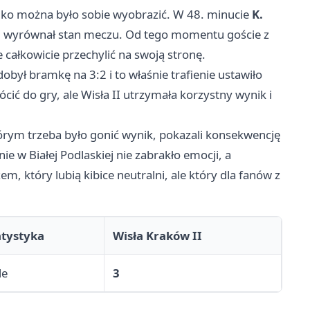
 tylko można było sobie wyobrazić. W 48. minucie
K.
ów i wyrównał stan meczu. Od tego momentu goście z
 całkowicie przechylić na swoją stronę.
obył bramkę na 3:2 i to właśnie trafienie ustawiło
ić do gry, ale Wisła II utrzymała korzystny wynik i
órym trzeba było gonić wynik, pokazali konsekwencję
e w Białej Podlaskiej nie zabrakło emocji, a
m, który lubią kibice neutralni, ale który dla fanów z
atystyka
Wisła Kraków II
le
3