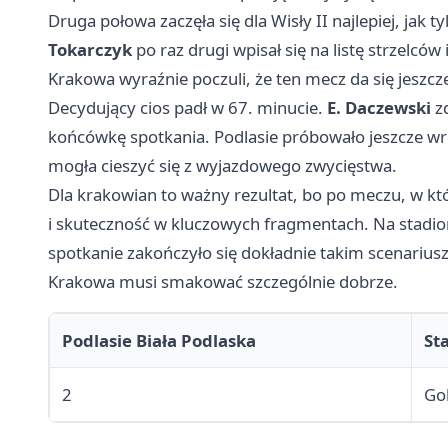
Druga połowa zaczęła się dla Wisły II najlepiej, jak
Tokarczyk
po raz drugi wpisał się na listę strzelc
Krakowa wyraźnie poczuli, że ten mecz da się jeszcze
Decydujący cios padł w 67. minucie.
E. Daczewski
zd
końcówkę spotkania. Podlasie próbowało jeszcze wróc
mogła cieszyć się z wyjazdowego zwycięstwa.
Dla krakowian to ważny rezultat, bo po meczu, w kt
i skuteczność w kluczowych fragmentach. Na stadioni
spotkanie zakończyło się dokładnie takim scenariusze
Krakowa musi smakować szczególnie dobrze.
Podlasie Biała Podlaska
St
2
Go