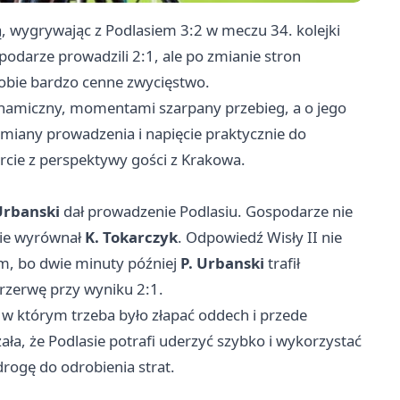
lą, wygrywając z Podlasiem 3:2 w meczu 34. kolejki
spodarze prowadzili 2:1, ale po zmianie stron
sobie bardzo cenne zwycięstwo.
dynamiczny, momentami szarpany przebieg, a o jego
 zmiany prowadzenia i napięcie praktycznie do
arcie z perspektywy gości z Krakowa.
Urbanski
dał prowadzenie Podlasiu. Gospodarze nie
ucie wyrównał
K. Tokarczyk
. Odpowiedź Wisły II nie
em, bo dwie minuty później
P. Urbanski
trafił
 przerwę przy wyniku 2:1.
w którym trzeba było złapać oddech i przede
a, że Podlasie potrafi uderzyć szybko i wykorzystać
rogę do odrobienia strat.