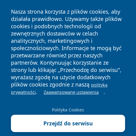
Nasza strona korzysta z plików cookies, aby
działała prawidłowo. Używamy także plików
cookies i podobnych technologii od
zewnętrznych dostawców w celach
Copyright © 2026 faktykrakowa.pl Wszystkie prawa
analitycznych, marketingowych i
zastrzeżone.
społecznościowych. Informacje te mogą być
przetwarzane również przez naszych
partnerów. Kontynuując korzystanie ze
Polityka
Polityka
News
Autorzy
strony lub klikając „Przechodzę do serwisu",
Prywatności
Cookies
wyrażasz zgodę na użycie dodatkowych
plików cookies zgodnie z naszą
polityką
.
.
prywatności
Zaawansowane ustawienia
Polityka Cookies
Przejdź do serwisu