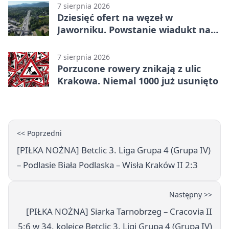
7 sierpnia 2026
Dziesięć ofert na węzeł w
Jaworniku. Powstanie wiadukt nad
zakopianką
7 sierpnia 2026
Porzucone rowery znikają z ulic
Krakowa. Niemal 1000 już usunięto
<< Poprzedni
[PIŁKA NOŻNA] Betclic 3. Liga Grupa 4 (Grupa IV)
– Podlasie Biała Podlaska – Wisła Kraków II 2:3
Następny >>
[PIŁKA NOŻNA] Siarka Tarnobrzeg – Cracovia II
5:6 w 34. kolejce Betclic 3. Ligi Grupa 4 (Grupa IV)