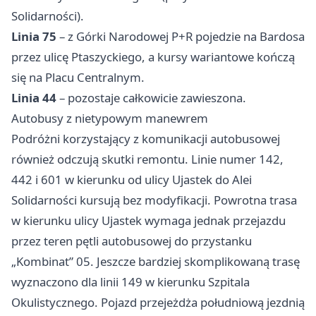
Solidarności).
Linia 75
– z Górki Narodowej P+R pojedzie na Bardosa
przez ulicę Ptaszyckiego, a kursy wariantowe kończą
się na Placu Centralnym.
Linia 44
– pozostaje całkowicie zawieszona.
Autobusy z nietypowym manewrem
Podróżni korzystający z komunikacji autobusowej
również odczują skutki remontu. Linie numer 142,
442 i 601 w kierunku od ulicy Ujastek do Alei
Solidarności kursują bez modyfikacji. Powrotna trasa
w kierunku ulicy Ujastek wymaga jednak przejazdu
przez teren pętli autobusowej do przystanku
„Kombinat” 05. Jeszcze bardziej skomplikowaną trasę
wyznaczono dla linii 149 w kierunku Szpitala
Okulistycznego. Pojazd przejeżdża południową jezdnią