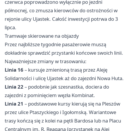
czerwca poprowadzono wyłącznie po jezdni
północnej, co zmusza kierowców do ostrożności w
rejonie ulicy Ujastek. Całość inwestycji potrwa do 3
lipca.
Tramwaje skierowane na objazdy
Przez najbliższe tygodnie pasażerowie muszą
dokładnie sprawdzić przystanki końcowe swoich linii.
Najważniejsze zmiany w trasowaniu:
Linia 16
– kursuje zmienioną trasą przez Aleję
Solidarności i ulicę Ujastek aż do zajezdni Nowa Huta.
Linia 22
– podobnie jak szesnastka, dociera do
zajezdni z pominięciem węzła Kombinat.
Linia 21
– podstawowe kursy kierują się na Pleszów
przez ulice Ptaszyckiego i Igołomską. Wariantowe
trasy kończą się z kolei na pętli Bardosa lub na Placu
Centralnym im. R. Reagana (przystanek na Alei