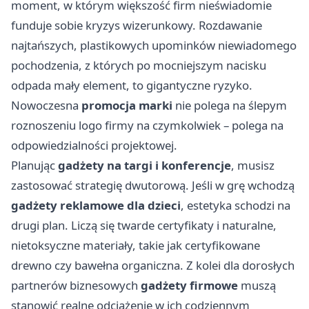
moment, w którym większość firm nieświadomie
funduje sobie kryzys wizerunkowy. Rozdawanie
najtańszych, plastikowych upominków niewiadomego
pochodzenia, z których po mocniejszym nacisku
odpada mały element, to gigantyczne ryzyko.
Nowoczesna
promocja marki
nie polega na ślepym
roznoszeniu logo firmy na czymkolwiek – polega na
odpowiedzialności projektowej.
Planując
gadżety na targi i konferencje
, musisz
zastosować strategię dwutorową. Jeśli w grę wchodzą
gadżety reklamowe dla dzieci
, estetyka schodzi na
drugi plan. Liczą się twarde certyfikaty i naturalne,
nietoksyczne materiały, takie jak certyfikowane
drewno czy bawełna organiczna. Z kolei dla dorosłych
partnerów biznesowych
gadżety firmowe
muszą
stanowić realne odciążenie w ich codziennym