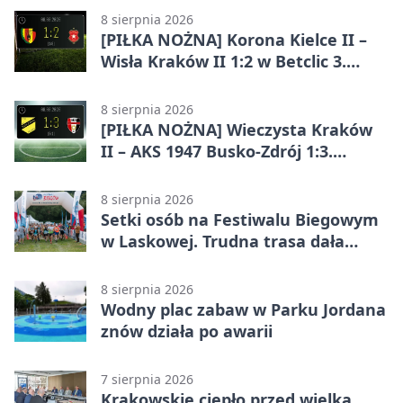
efektownym zwycięstwem
8 sierpnia 2026
[PIŁKA NOŻNA] Korona Kielce II –
Wisła Kraków II 1:2 w Betclic 3.
Lidze Grupa 4 (Grupa IV). Wisła
odwróciła losy meczu
8 sierpnia 2026
[PIŁKA NOŻNA] Wieczysta Kraków
II – AKS 1947 Busko-Zdrój 1:3.
Goście zabrali punkty w Betclic 3.
Liga Grupa 4 (Grupa IV)
8 sierpnia 2026
Setki osób na Festiwalu Biegowym
w Laskowej. Trudna trasa dała
zawodnikom w kość
8 sierpnia 2026
Wodny plac zabaw w Parku Jordana
znów działa po awarii
7 sierpnia 2026
Krakowskie ciepło przed wielką