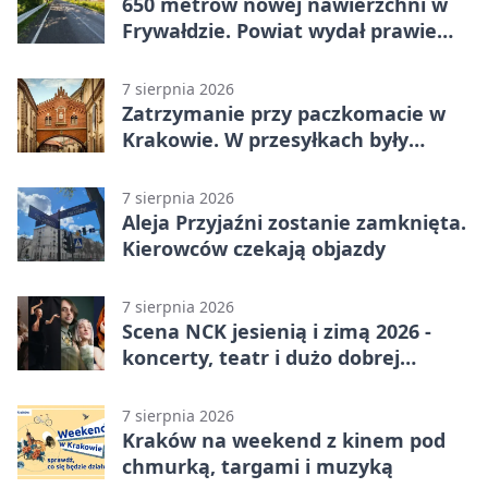
650 metrów nowej nawierzchni w
Frywałdzie. Powiat wydał prawie
346 tys. zł
7 sierpnia 2026
Zatrzymanie przy paczkomacie w
Krakowie. W przesyłkach były
narkotyki
7 sierpnia 2026
Aleja Przyjaźni zostanie zamknięta.
Kierowców czekają objazdy
7 sierpnia 2026
Scena NCK jesienią i zimą 2026 -
koncerty, teatr i dużo dobrej
energii
7 sierpnia 2026
Kraków na weekend z kinem pod
chmurką, targami i muzyką