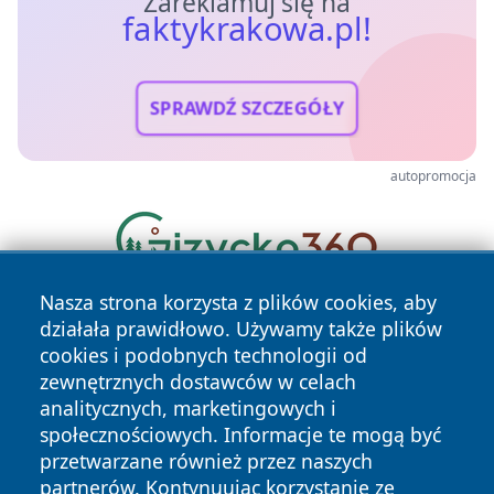
Zareklamuj się na
faktykrakowa.pl!
SPRAWDŹ SZCZEGÓŁY
autopromocja
Nasza strona korzysta z plików cookies, aby
działała prawidłowo. Używamy także plików
cookies i podobnych technologii od
zewnętrznych dostawców w celach
analitycznych, marketingowych i
społecznościowych. Informacje te mogą być
Copyright © 2026 faktykrakowa.pl Wszystkie prawa
przetwarzane również przez naszych
zastrzeżone.
partnerów. Kontynuując korzystanie ze