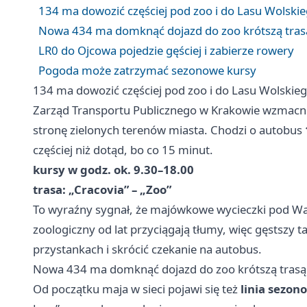
134 ma dowozić częściej pod zoo i do Lasu Wolski
Nowa 434 ma domknąć dojazd do zoo krótszą tras
LR0 do Ojcowa pojedzie gęściej i zabierze rowery
Pogoda może zatrzymać sezonowe kursy
134 ma dowozić częściej pod zoo i do Lasu Wolskie
Zarząd Transportu Publicznego w Krakowie wzmacnia
stronę zielonych terenów miasta. Chodzi o autobus
częściej niż dotąd, bo co 15 minut.
kursy w godz. ok. 9.30–18.00
trasa: „Cracovia” – „Zoo”
To wyraźny sygnał, że majówkowe wycieczki pod Waw
zoologiczny od lat przyciągają tłumy, więc gęstszy 
przystankach i skrócić czekanie na autobus.
Nowa 434 ma domknąć dojazd do zoo krótszą trasą
Od początku maja w sieci pojawi się też
linia sezon