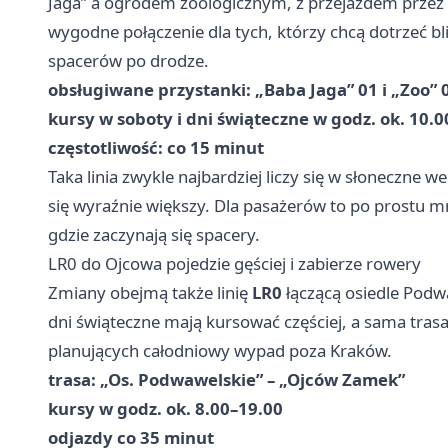
Jaga” a ogrodem zoologicznym, z przejazdem przez 
wygodne połączenie dla tych, którzy chcą dotrzeć bl
spacerów po drodze.
obsługiwane przystanki: „Baba Jaga” 01 i „Zoo” 
kursy w soboty i dni świąteczne w godz. ok. 10.
częstotliwość: co 15 minut
Taka linia zwykle najbardziej liczy się w słoneczne 
się wyraźnie większy. Dla pasażerów to po prostu mn
gdzie zaczynają się spacery.
LR0 do Ojcowa pojedzie gęściej i zabierze rowery
Zmiany obejmą także linię
LR0
łączącą osiedle Podwa
dni świąteczne mają kursować częściej, a sama tras
planujących całodniowy wypad poza Kraków.
trasa: „Os. Podwawelskie” – „Ojców Zamek”
kursy w godz. ok. 8.00–19.00
odjazdy co 35 minut