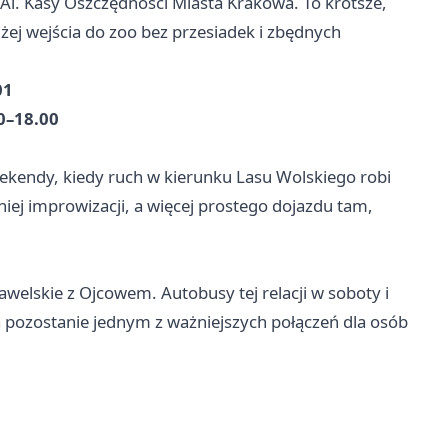
Al. Kasy Oszczędności Miasta Krakowa. To krótsze,
iżej wejścia do zoo bez przesiadek i zbędnych
01
00–18.00
weekendy, kiedy ruch w kierunku Lasu Wolskiego robi
iej improwizacji, a więcej prostego dojazdu tam,
welskie z Ojcowem. Autobusy tej relacji w soboty i
a pozostanie jednym z ważniejszych połączeń dla osób