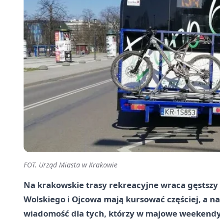
FOT. Urząd Miasta w Krakowie
Na krakowskie trasy rekreacyjne wraca gęstszy 
Wolskiego i Ojcowa mają kursować częściej, a na
wiadomość dla tych, którzy w majowe weekendy 