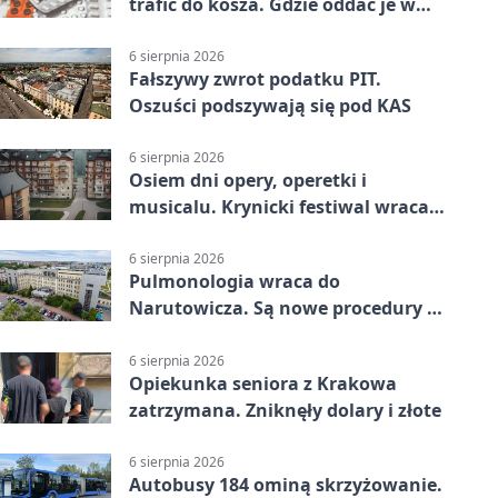
trafić do kosza. Gdzie oddać je w
Krakowie
6 sierpnia 2026
Fałszywy zwrot podatku PIT.
Oszuści podszywają się pod KAS
6 sierpnia 2026
Osiem dni opery, operetki i
musicalu. Krynicki festiwal wraca z
rozmachem
6 sierpnia 2026
Pulmonologia wraca do
Narutowicza. Są nowe procedury i
15 łóżek
6 sierpnia 2026
Opiekunka seniora z Krakowa
zatrzymana. Zniknęły dolary i złote
6 sierpnia 2026
Autobusy 184 ominą skrzyżowanie.