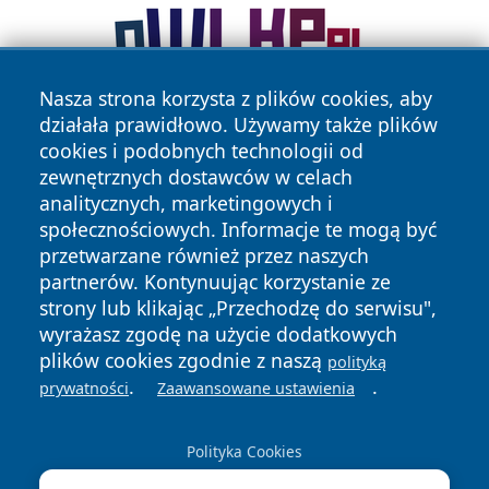
Nasza strona korzysta z plików cookies, aby
działała prawidłowo. Używamy także plików
cookies i podobnych technologii od
zewnętrznych dostawców w celach
analitycznych, marketingowych i
społecznościowych. Informacje te mogą być
przetwarzane również przez naszych
Copyright © 2026 faktykrakowa.pl Wszystkie prawa
partnerów. Kontynuując korzystanie ze
zastrzeżone.
strony lub klikając „Przechodzę do serwisu",
wyrażasz zgodę na użycie dodatkowych
plików cookies zgodnie z naszą
Polityka
Polityka
polityką
News
Autorzy
.
.
Prywatności
Cookies
prywatności
Zaawansowane ustawienia
Polityka Cookies