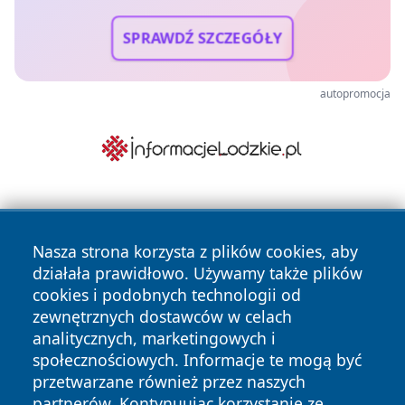
SPRAWDŹ SZCZEGÓŁY
autopromocja
Nasza strona korzysta z plików cookies, aby
działała prawidłowo. Używamy także plików
cookies i podobnych technologii od
zewnętrznych dostawców w celach
Copyright © 2026 faktykrakowa.pl Wszystkie prawa
analitycznych, marketingowych i
zastrzeżone.
społecznościowych. Informacje te mogą być
przetwarzane również przez naszych
partnerów. Kontynuując korzystanie ze
Polityka
Polityka