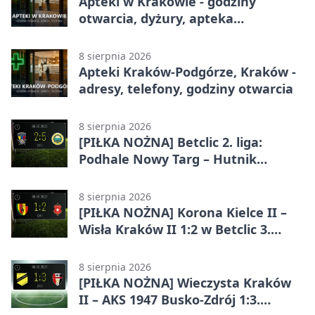
Apteki w Krakowie - godziny
otwarcia, dyżury, apteka
całodobowa
8 sierpnia 2026
Apteki Kraków-Podgórze, Kraków -
adresy, telefony, godziny otwarcia
8 sierpnia 2026
[PIŁKA NOŻNA] Betclic 2. liga:
Podhale Nowy Targ – Hutnik
Kraków 2:5. Krakowianie z
efektownym zwycięstwem
8 sierpnia 2026
[PIŁKA NOŻNA] Korona Kielce II –
Wisła Kraków II 1:2 w Betclic 3.
Lidze Grupa 4 (Grupa IV). Wisła
odwróciła losy meczu
8 sierpnia 2026
[PIŁKA NOŻNA] Wieczysta Kraków
II – AKS 1947 Busko-Zdrój 1:3.