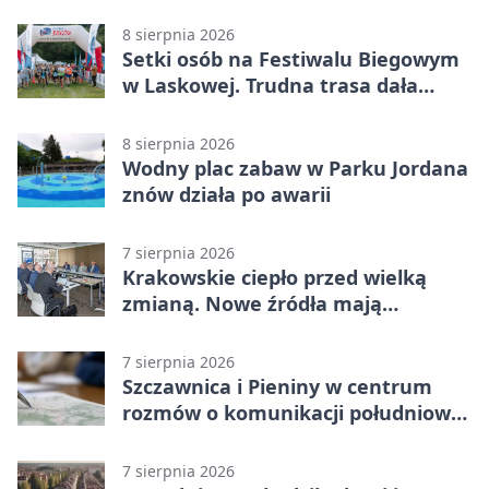
Goście zabrali punkty w Betclic 3.
Liga Grupa 4 (Grupa IV)
8 sierpnia 2026
Setki osób na Festiwalu Biegowym
w Laskowej. Trudna trasa dała
zawodnikom w kość
8 sierpnia 2026
Wodny plac zabaw w Parku Jordana
znów działa po awarii
7 sierpnia 2026
Krakowskie ciepło przed wielką
zmianą. Nowe źródła mają
ustabilizować ceny
7 sierpnia 2026
Szczawnica i Pieniny w centrum
rozmów o komunikacji południowej
Małopolski
7 sierpnia 2026