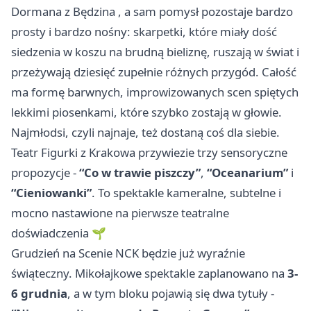
Dormana z
Będzina
, a sam pomysł pozostaje bardzo
prosty i bardzo nośny: skarpetki, które miały dość
siedzenia w koszu na brudną bieliznę, ruszają w świat i
przeżywają dziesięć zupełnie różnych przygód. Całość
ma formę barwnych, improwizowanych scen spiętych
lekkimi piosenkami, które szybko zostają w głowie.
Najmłodsi, czyli najnaje, też dostaną coś dla siebie.
Teatr Figurki z Krakowa przywiezie trzy sensoryczne
propozycje -
“Co w trawie piszczy”
,
“Oceanarium”
i
“Cieniowanki”
. To spektakle kameralne, subtelne i
mocno nastawione na pierwsze teatralne
doświadczenia 🌱
Grudzień na Scenie NCK będzie już wyraźnie
świąteczny. Mikołajkowe spektakle zaplanowano na
3-
6 grudnia
, a w tym bloku pojawią się dwa tytuły -