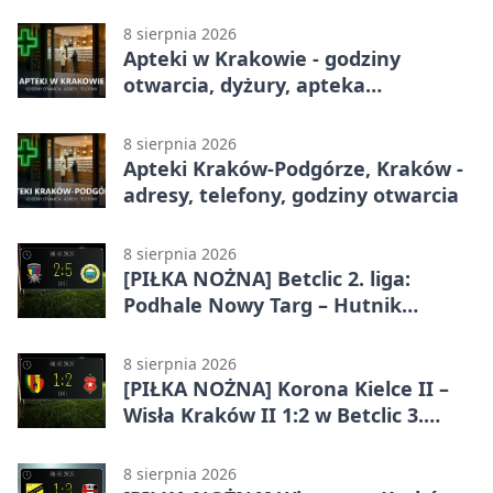
przed publicznością
8 sierpnia 2026
Apteki w Krakowie - godziny
otwarcia, dyżury, apteka
całodobowa
8 sierpnia 2026
Apteki Kraków-Podgórze, Kraków -
adresy, telefony, godziny otwarcia
8 sierpnia 2026
[PIŁKA NOŻNA] Betclic 2. liga:
Podhale Nowy Targ – Hutnik
Kraków 2:5. Krakowianie z
efektownym zwycięstwem
8 sierpnia 2026
[PIŁKA NOŻNA] Korona Kielce II –
Wisła Kraków II 1:2 w Betclic 3.
Lidze Grupa 4 (Grupa IV). Wisła
odwróciła losy meczu
8 sierpnia 2026