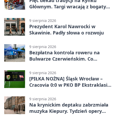
Pięć dekad tradycji na Rynku
Głównym. Targi wracają z bogatym
programem
9 sierpnia 2026
Prezydent Karol Nawrocki w
Skawinie. Padły słowa o rozwoju
9 sierpnia 2026
Bezpłatna kontrola roweru na
Bulwarze Czerwieńskim. Co
sprawdzą serwisanci
9 sierpnia 2026
[PIŁKA NOŻNA] Śląsk Wrocław –
Cracovia 0:0 w PKO BP Ekstraklasie.
Krakowianie wracają z jednym
punktem
9 sierpnia 2026
Na krynickim deptaku zabrzmiała
muzyka Kiepury. Tydzień opery