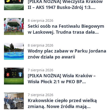
[PIŁKA NOŻNA] Wieczysta Kraków
II – AKS 1947 Busko-Zdrój 1:3.
Goście zabrali punkty w Betclic 3.
Liga Grupa 4 (Grupa IV)
8 sierpnia 2026
Setki osób na Festiwalu Biegowym
w Laskowej. Trudna trasa dała
zawodnikom w kość
8 sierpnia 2026
Wodny plac zabaw w Parku Jordana
znów działa po awarii
7 sierpnia 2026
[PIŁKA NOŻNA] Wisła Kraków –
Wisła Płock 2:1 w PKO BP
Ekstraklasie. Krakowianie z
ważnymi punktami
7 sierpnia 2026
Krakowskie ciepło przed wielką
zmianą. Nowe źródła mają