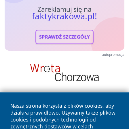
Zareklamuj się na
faktykrakowa.pl!
SPRAWDŹ SZCZEGÓŁY
autopromocja
Nasza strona korzysta z plików cookies, aby
działała prawidłowo. Używamy także plików
cookies i podobnych technologii od
zewnętrznych dostawców w celach
Copyright © 2026 faktykrakowa.pl Wszystkie prawa