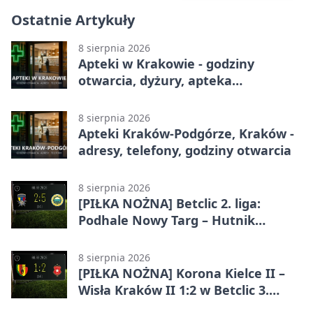
Ostatnie Artykuły
8 sierpnia 2026
Apteki w Krakowie - godziny
otwarcia, dyżury, apteka
całodobowa
8 sierpnia 2026
Apteki Kraków-Podgórze, Kraków -
adresy, telefony, godziny otwarcia
8 sierpnia 2026
[PIŁKA NOŻNA] Betclic 2. liga:
Podhale Nowy Targ – Hutnik
Kraków 2:5. Krakowianie z
efektownym zwycięstwem
8 sierpnia 2026
[PIŁKA NOŻNA] Korona Kielce II –
Wisła Kraków II 1:2 w Betclic 3.
Lidze Grupa 4 (Grupa IV). Wisła