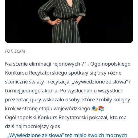
FOT. SCKM
Na scenie eliminacji rejonowych 71. Ogólnopolskiego
Konkursu Recytatorskiego spotkały się trzy różne
sceniczne światy - recytacja, „wywiedzione ze słowa” i
turniej jednego aktora. Po wysłuchaniu wszystkich
prezentacji jury wskazało osoby, które zrobiły kolejny
krok w stronę etapu wojewódzkiego 🎭📚
Ogólnopolski Konkurs Recytatorski pokazał, kto ma
dziś najmocniejszy głos
„Wywiedzione ze słowa” też miało swoich mocnych