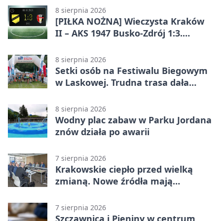
odwróciła losy meczu
8 sierpnia 2026
[PIŁKA NOŻNA] Wieczysta Kraków
II – AKS 1947 Busko-Zdrój 1:3.
Goście zabrali punkty w Betclic 3.
Liga Grupa 4 (Grupa IV)
8 sierpnia 2026
Setki osób na Festiwalu Biegowym
w Laskowej. Trudna trasa dała
zawodnikom w kość
8 sierpnia 2026
Wodny plac zabaw w Parku Jordana
znów działa po awarii
7 sierpnia 2026
Krakowskie ciepło przed wielką
zmianą. Nowe źródła mają
ustabilizować ceny
7 sierpnia 2026
Szczawnica i Pieniny w centrum