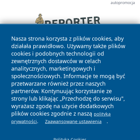
autopromocja
Nasza strona korzysta z plików cookies, aby
działała prawidłowo. Używamy także plików
cookies i podobnych technologii od
zewnętrznych dostawców w celach
analitycznych, marketingowych i
społecznościowych. Informacje te mogą być
przetwarzane również przez naszych
Copyright © 2026 faktykrakowa.pl Wszystkie prawa
partnerów. Kontynuując korzystanie ze
zastrzeżone.
strony lub klikając „Przechodzę do serwisu",
wyrażasz zgodę na użycie dodatkowych
plików cookies zgodnie z naszą
polityką
Polityka
Polityka
.
.
News
Autorzy
prywatności
Zaawansowane ustawienia
Prywatności
Cookies
Polityka Cookies